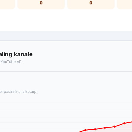
0
0
ling kanale
t YouTube API
 pasirinktą laikotarpį