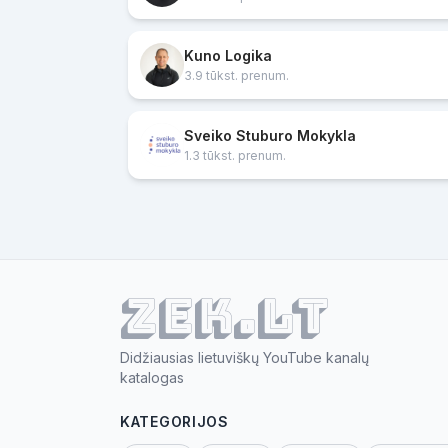
Kuno Logika
3.9 tūkst. prenum.
Sveiko Stuburo Mokykla
1.3 tūkst. prenum.
ZEK.lt
Didžiausias lietuviškų YouTube kanalų
katalogas
KATEGORIJOS