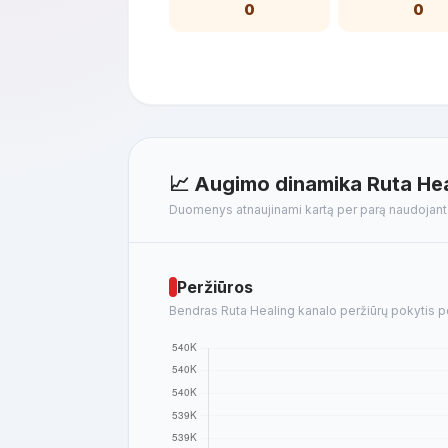
0
0
📈 Augimo dinamika Ruta Hea
Duomenys atnaujinami kartą per parą naudojan
Peržiūros
Bendras Ruta Healing kanalo peržiūrų pokytis per