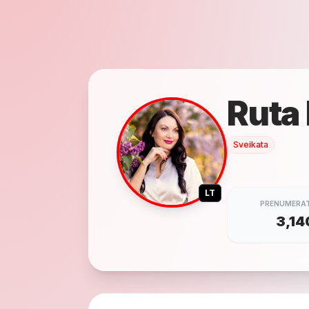
Ruta
Sveikata
LT
PRENUMERAT
3,14