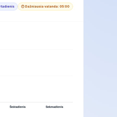
rtadienis
🕐 Dažniausia valanda: 05:00