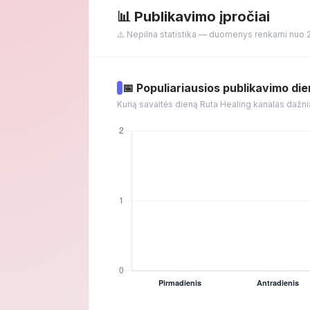
📊 Publikavimo įpročiai
⚠️ Nepilna statistika — duomenys renkami nuo 
📅 Populiariausios publikavimo di
Kurią savaitės dieną Ruta Healing kanalas dažni