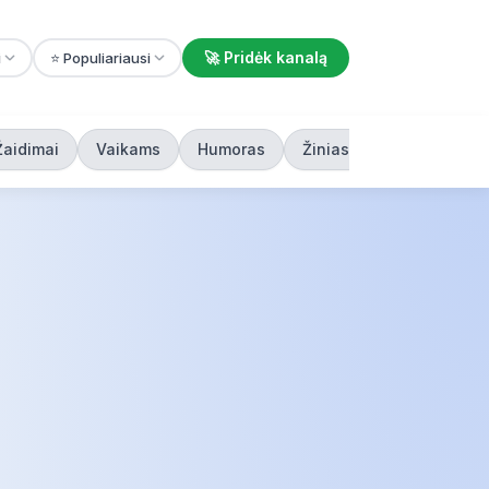
🚀 Pridėk kanalą
i
⭐ Populiariausi
Žaidimai
Vaikams
Humoras
Žiniasklaida