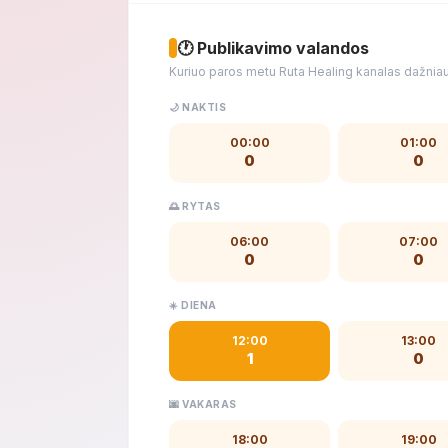
🕐 Publikavimo valandos
Kuriuo paros metu Ruta Healing kanalas dažniau
🌙 NAKTIS
00:00
01:00
0
0
🌅 RYTAS
06:00
07:00
0
0
☀️ DIENA
12:00
13:00
1
0
🌆 VAKARAS
18:00
19:00