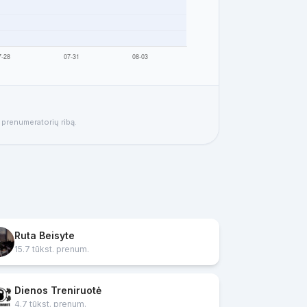
ų prenumeratorių ribą.
Ruta Beisyte
15.7 tūkst. prenum.
Dienos Treniruotė
4.7 tūkst. prenum.