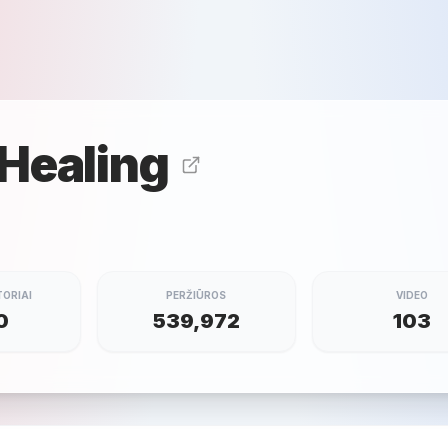
 Healing
ORIAI
PERŽIŪROS
VIDEO
0
539,972
103