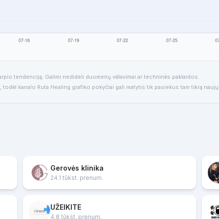
arpio tendenciją. Galimi nedideli duomenų vėlavimai ar techninės paklaidos.
, todėl kanalo Ruta Healing grafiko pokyčiai gali matytis tik pasiekus tam tikrą nauj
Gerovės klinika
24.1 tūkst. prenum.
UŽEIKITE
4.8 tūkst. prenum.