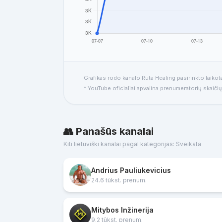
Grafikas rodo kanalo Ruta Healing pasirinkto laikot
* YouTube oficialiai apvalina prenumeratorių skaičių
👥 Panašūs kanalai
Kiti lietuviški kanalai pagal kategorijas: Sveikata
Andrius Pauliukevicius
24.6 tūkst. prenum.
Mitybos Inžinerija
9.2 tūkst. prenum.