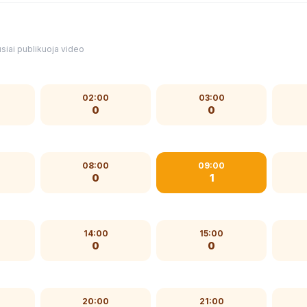
siai publikuoja video
02:00
03:00
0
0
08:00
09:00
0
1
14:00
15:00
0
0
20:00
21:00