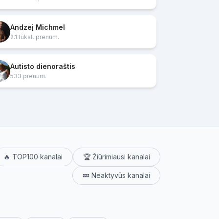
Andzej Michmel
2.1 tūkst. prenum.
Autisto dienoraštis
533 prenum.
🔥 TOP100 kanalai
🏆 Žiūrimiausi kanalai
💤 Neaktyvūs kanalai