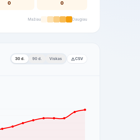
0
0
Mažiau
Daugiau
30 d.
90 d.
Viskas
CSV