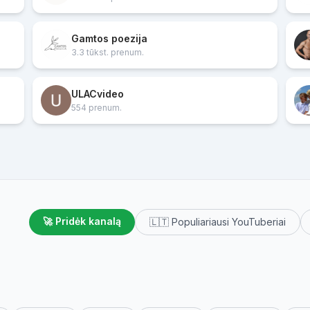
Gamtos poezija
3.3 tūkst. prenum.
ULACvideo
554 prenum.
🚀 Pridėk kanalą
🇱🇹 Populiariausi YouTuberiai