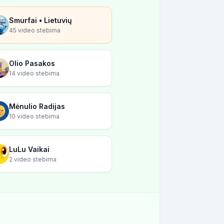
Smurfai • Lietuvių
45 video stebima
Olio Pasakos
14 video stebima
Mėnulio Radijas
10 video stebima
LuLu Vaikai
2 video stebima