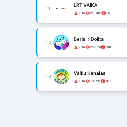
LRT VAIKAI
#11
29K
20.4M
1K
Beris ir Dolita
#12
29K
23.9M
990
Vaiku Kanalas
#13
28K
19.7M
105