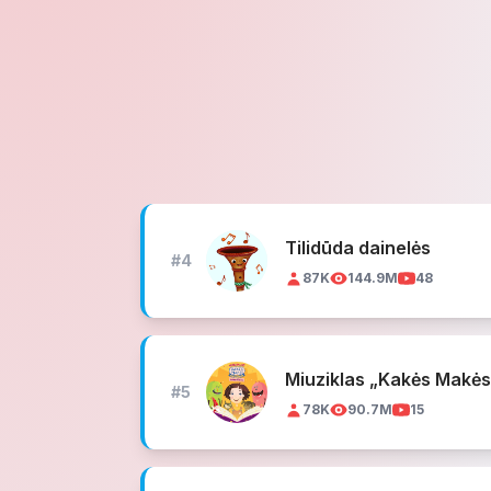
Tilidūda dainelės
#4
87K
144.9M
48
Miuziklas „Kakės Makės
#5
78K
90.7M
15