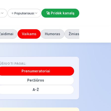
🚀 Pridėk kanalą
i
⭐ Populiariausi
Žaidimai
Vaikams
Humoras
Žiniasklaida
ŪŠIUOTI PAGAL:
Prenumeratoriai
Peržiūros
A-Ž