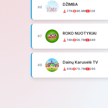
DŽIMBA
#6
77K
85.8M
128
ROKO NUOTYKIAI
#7
74K
58.7M
449
Dainų Karuselė TV
#8
41K
70.7M
293