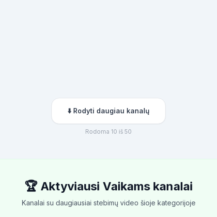
⬇️ Rodyti daugiau kanalų
Rodoma 10 iš 50
🏆 Aktyviausi Vaikams kanalai
Kanalai su daugiausiai stebimų video šioje kategorijoje