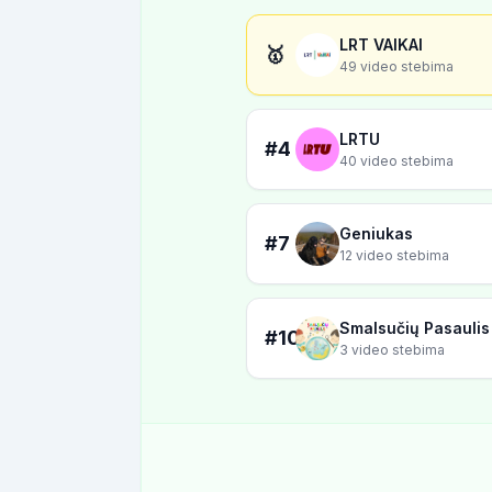
LRT VAIKAI
🥇
49 video stebima
LRTU
#4
40 video stebima
Geniukas
#7
12 video stebima
Smalsučių Pasaulis
#10
3 video stebima