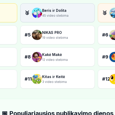
Beris ir Dolita
🥈
🥉
45 video stebima
NIKAS PRO
#5
#6
19 video stebima
Kakė Makė
#8
#9
12 video stebima
Kitas ir Keitė
#11
#12
3 video stebima
📅 Populiariausios publikavimo dienos