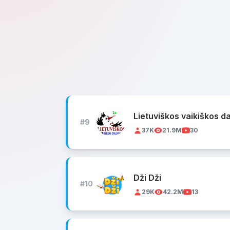
Lietuviškos vaikiškos d
#9
37K
21.9M
30
Dži Dži
#10
29K
42.2M
13