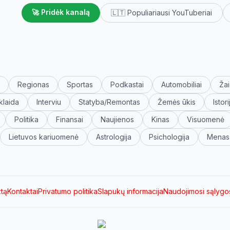
🚀 Pridėk kanalą
🇱🇹 Populiariausi YouTuberiai
Regionas
Sportas
Podkastai
Automobiliai
Žai
klaida
Interviu
Statyba/Remontas
Žemės ūkis
Istori
Politika
Finansai
Naujienos
Kinas
Visuomenė
Lietuvos kariuomenė
Astrologija
Psichologija
Menas
ktą
Kontaktai
Privatumo politika
Slapukų informacija
Naudojimosi sąlygo