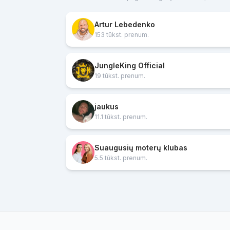
Artur Lebedenko
153 tūkst. prenum.
JungleKing Official
19 tūkst. prenum.
jaukus
11.1 tūkst. prenum.
Suaugusių moterų klubas
5.5 tūkst. prenum.