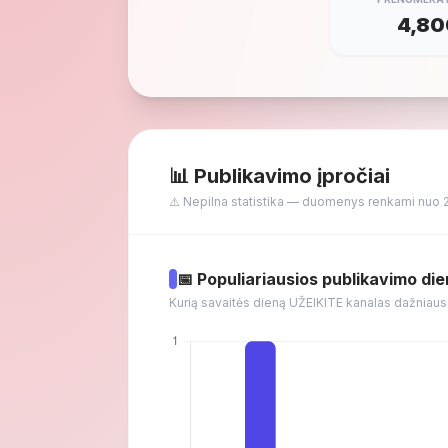
4,80
📊 Publikavimo įpročiai
⚠️ Nepilna statistika — duomenys renkami nuo 
📅 Populiariausios publikavimo di
Kurią savaitės dieną UŽEIKITE kanalas dažniaus