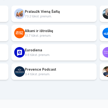
Pralaužk Vieną Šaltą
73.2 tūkst. prenum.
Alkani ir ištroškę
13.7 tūkst. prenum.
Eurodiena
9.6 tūkst. prenum.
Prevence Podcast
3.4 tūkst. prenum.