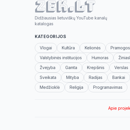
ZEK.lt
Didžiausias lietuviškų YouTube kanalų
katalogas
KATEGORIJOS
Vlogai
Kultūra
Kelionės
Pramogos
Valstybinės institucijos
Humoras
Žinias
Žvejyba
Gamta
Krepšinis
Verslas
Sveikata
Mityba
Radijas
Bankai
Medžioklė
Religija
Programavimas
Apie proje