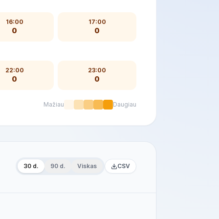
16:00
17:00
0
0
22:00
23:00
0
0
Mažiau
Daugiau
30 d.
90 d.
Viskas
CSV