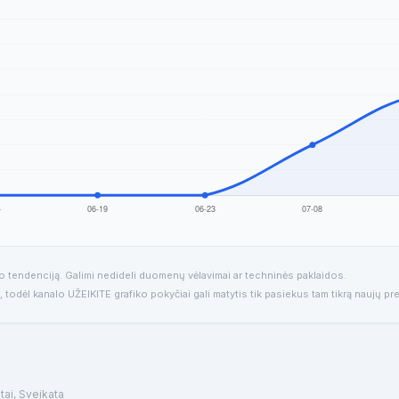
io tendenciją. Galimi nedideli duomenų vėlavimai ar techninės paklaidos.
, todėl kanalo UŽEIKITE grafiko pokyčiai gali matytis tik pasiekus tam tikrą naujų pr
stai, Sveikata