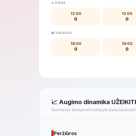
☀️ DIENA
12:00
13:00
0
0
🌆 VAKARAS
18:00
19:00
0
0
📈 Augimo dinamika UŽEIKIT
Duomenys atnaujinami kartą per parą naudojan
Peržiūros