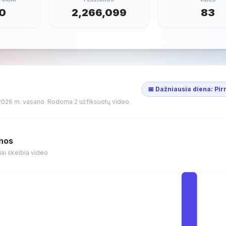
0
2,266,099
83
📅 Dažniausia diena: Pi
2026 m. vasario. Rodoma 2 užfiksuotų video.
enos
iai skelbia video