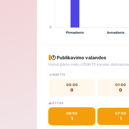
🕐 Publikavimo valandos
Kuriuo paros metu UŽEIKITE kanalas dažniausiai
🌙 NAKTIS
00:00
01:00
0
0
🌅 RYTAS
06:00
07:00
1
1