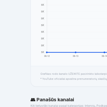
Grafikas rodo kanalo UŽEIKITE pasirinkto laikotarp
* YouTube oficialiai apvalina prenumeratorių skaičių
👥 Panašūs kanalai
Kiti lietuviški kanalai pagal kategorijas: Interviu, Podka