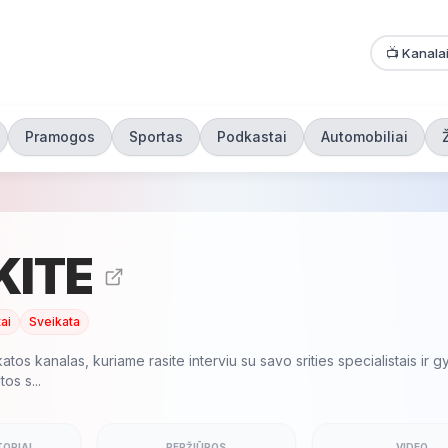
📺 Kanala
Pramogos
Sportas
Podkastai
Automobiliai
KITE
ai
Sveikata
katos kanalas, kuriame rasite interviu su savo srities specialistais ir gy
os s...
ORIAI
PERŽIŪROS
VIDEO