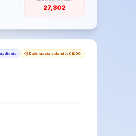
27,302
rmadienis
🕐 Dažniausia valanda: 06:00