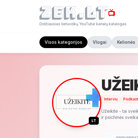
📺
Didžiausias lietuviškų YouTube kanalų katalogas
Visos kategorijos
Vlogai
Kelionės
UŽEI
Interviu
Podkast
Užeikite - tai svei
ir psichinės sveikat
LT
PRENUMERAT