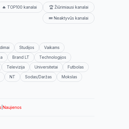
🔥 TOP100 kanalai
🏆 Žiūrimiausi kanalai
💤 Neaktyvūs kanalai
dimai
Studijos
Vaikams
ja
Brand LT
Technologijos
Televizija
Universitetai
Futbolas
NT
Sodas/Daržas
Mokslas
s
|
Naujienos