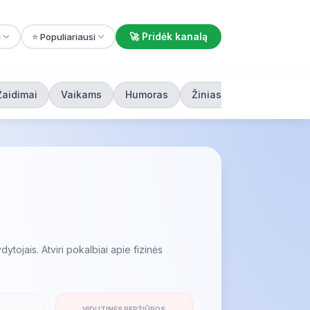
🚀 Pridėk kanalą
i
⭐ Populiariausi
Žaidimai
Vaikams
Humoras
Žiniasklaida
dytojais. Atviri pokalbiai apie fizinės
VIDUTINĖS PERŽIŪROS