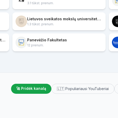
3.1 tūkst. prenum.
Lietuvos sveikatos mokslų universitetas (LSMU)
1.3 tūkst. prenum.
KTU Statybos ir architektūros fakultetas
Panevėžio Fakultetas
12 prenum.
🚀 Pridėk kanalą
🇱🇹 Populiariausi YouTuberiai