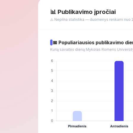
📊 Publikavimo įpročiai
⚠️ Nepilna statistika — duomenys renkami nuo 
📅 Populiariausios publikavimo di
Kurią savaitės dieną Mykolas Romeris Universit