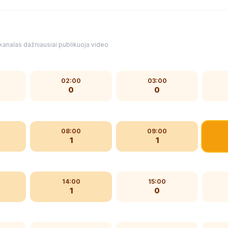
kanalas dažniausiai publikuoja video
02:00
03:00
0
0
08:00
09:00
1
1
14:00
15:00
1
0