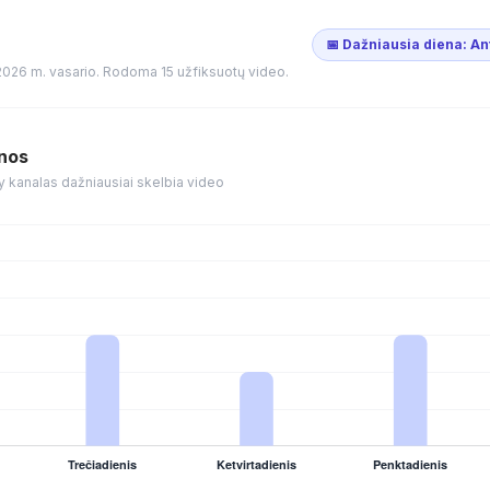
📅 Dažniausia diena: An
2026 m. vasario. Rodoma 15 užfiksuotų video.
enos
y kanalas dažniausiai skelbia video