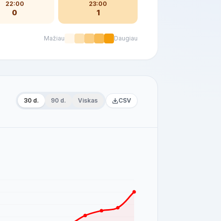
22:00
23:00
0
1
Mažiau
Daugiau
30 d.
90 d.
Viskas
CSV