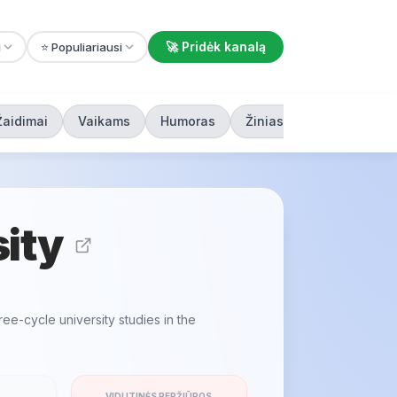
🚀 Pridėk kanalą
i
⭐ Populiariausi
Žaidimai
Vaikams
Humoras
Žiniasklaida
ity
ree-cycle university studies in the
VIDUTINĖS PERŽIŪROS