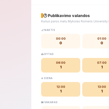
🕐 Publikavimo valandos
Kuriuo paros metu Mykolas Romeris University 
🌙 NAKTIS
00:00
01:00
0
0
🌅 RYTAS
06:00
07:00
1
1
☀️ DIENA
12:00
13:00
1
1
🌆 VAKARAS