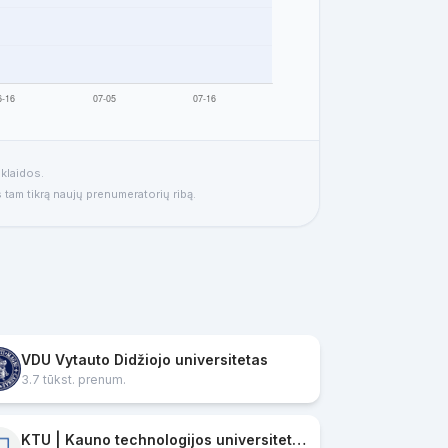
klaidos.
 tam tikrą naujų prenumeratorių ribą.
VDU Vytauto Didžiojo universitetas
3.7 tūkst. prenum.
KTU | Kauno technologijos universitetas | Kaunas University of Technology