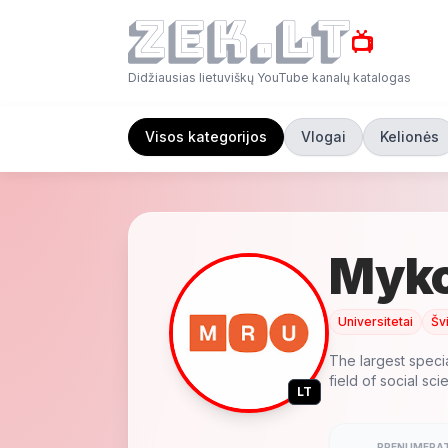
📺
Didžiausias lietuviškų YouTube kanalų katalogas
Visos kategorijos
Vlogai
Kelionės
Myko
Universitetai
Šv
The largest specia
field of social sc
LT
PRENUMERAT