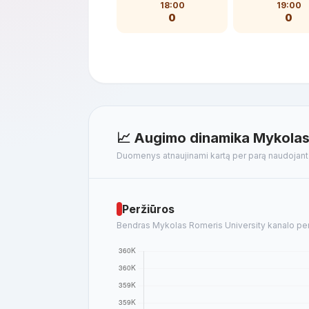
18:00
19:00
0
0
📈 Augimo dinamika Mykolas 
Duomenys atnaujinami kartą per parą naudojan
Peržiūros
Bendras Mykolas Romeris University kanalo perži