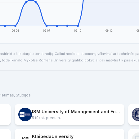
sirinkto laikotarpio tendenciją. Galimi nedideli duomenų vėlavimai ar techninės pa
, todėl kanalo Mykolas Romeris University grafiko pokyčiai gali matytis tik pasiekus
Švietimas, Studijos
ISM University of Management and Economics
5 tūkst. prenum.
KlaipedaUniversity