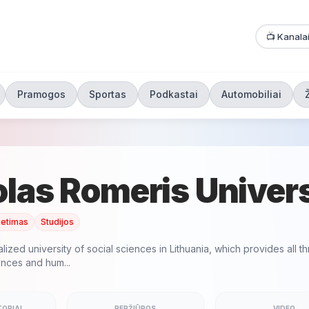
📺 Kanala
Pramogos
Sportas
Podkastai
Automobiliai
las Romeris Univers
ietimas
Studijos
lized university of social sciences in Lithuania, which provides all th
iences and hum...
ORIAI
PERŽIŪROS
VIDEO