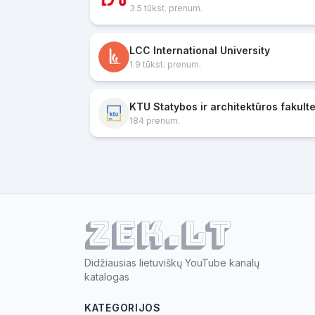
3.5 tūkst. prenum.
LCC International University
1.9 tūkst. prenum.
184 prenum.
ZEK.lt
Didžiausias lietuviškų YouTube kanalų
katalogas
KATEGORIJOS