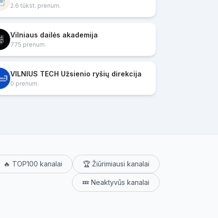
2.6 tūkst. prenum.
Vilniaus dailės akademija
775 prenum.
VILNIUS TECH Užsienio ryšių direkcija
0 prenum.
🔥 TOP100 kanalai
🏆 Žiūrimiausi kanalai
💤 Neaktyvūs kanalai