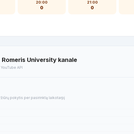
20:00
21:00
0
0
Romeris University kanale
t YouTube API
ūrų pokytis per pasirinktą laikotarpį