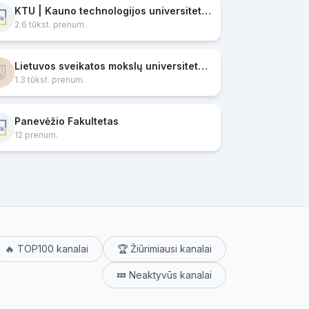
KTU | Kauno technologijos universitetas | Kaunas University of Technology
2.6 tūkst. prenum.
Lietuvos sveikatos mokslų universitetas (LSMU)
1.3 tūkst. prenum.
Panevėžio Fakultetas
12 prenum.
🔥 TOP100 kanalai
🏆 Žiūrimiausi kanalai
💤 Neaktyvūs kanalai