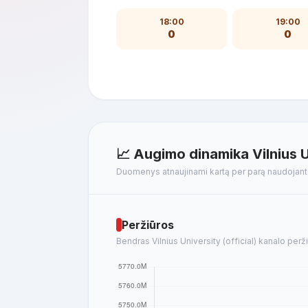
18:00
19:00
0
0
📈 Augimo dinamika Vilnius Un
Duomenys atnaujinami kartą per parą naudojan
Peržiūros
Bendras Vilnius University (official) kanalo perži