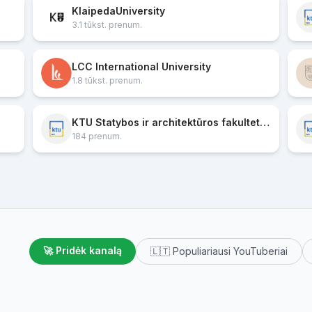
KlaipedaUniversity
3.1 tūkst. prenum.
LCC International University
1.8 tūkst. prenum.
KTU Statybos ir architektūros fakultetas
184 prenum.
🚀 Pridėk kanalą
🇱🇹 Populiariausi YouTuberiai