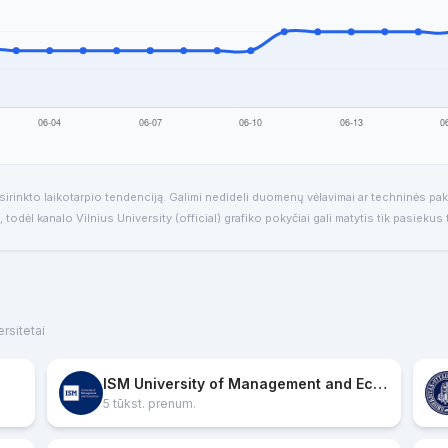
asirinkto laikotarpio tendenciją. Galimi nedideli duomenų vėlavimai ar techninės pak
 todėl kanalo Vilnius University (official) grafiko pokyčiai gali matytis tik pasiekus
ersitetai
ISM University of Management and Economics
5 tūkst. prenum.