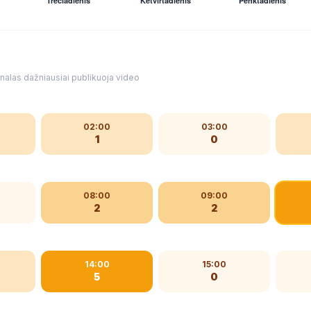
kanalas dažniausiai publikuoja video
02:00
03:00
1
0
08:00
09:00
2
2
14:00
15:00
5
0