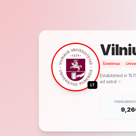
Vilni
Švietimas
Unive
Established in 157
ad astra! ✨
LT
PRENUMERAT
9,26