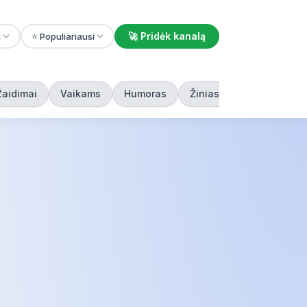
🚀 Pridėk kanalą
i
⭐ Populiariausi
Žaidimai
Vaikams
Humoras
Žiniasklaida