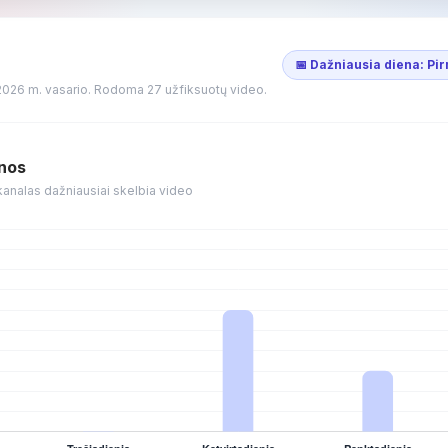
📅 Dažniausia diena: Pi
2026 m. vasario. Rodoma 27 užfiksuotų video.
enos
) kanalas dažniausiai skelbia video