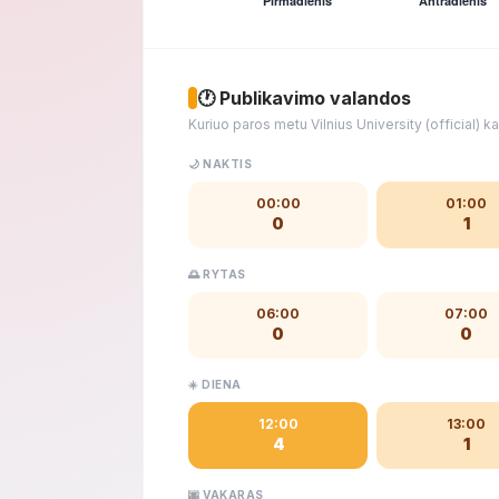
🕐 Publikavimo valandos
Kuriuo paros metu Vilnius University (official) 
🌙 NAKTIS
00:00
01:00
0
1
🌅 RYTAS
06:00
07:00
0
0
☀️ DIENA
12:00
13:00
4
1
🌆 VAKARAS