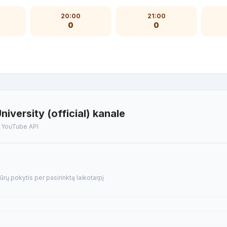
20:00
21:00
0
0
iversity (official) kanale
t YouTube API
ūrų pokytis per pasirinktą laikotarpį