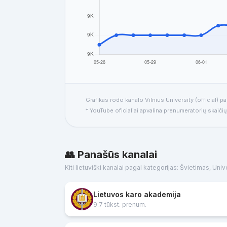
Grafikas rodo kanalo Vilnius University (official) p
* YouTube oficialiai apvalina prenumeratorių skaičių,
👥 Panašūs kanalai
Kiti lietuviški kanalai pagal kategorijas: Švietimas, Univ
Lietuvos karo akademija
9.7 tūkst. prenum.