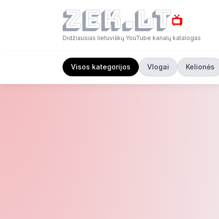
📺
Didžiausias lietuviškų YouTube kanalų katalogas
Visos kategorijos
Vlogai
Kelionės