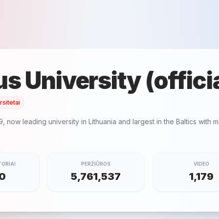
us University (offici
rsitetai
9, now leading university in Lithuania and largest in the Baltics with 
ORIAI
PERŽIŪROS
VIDEO
0
5,761,537
1,179