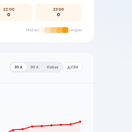
22:00
23:00
0
0
Mažiau
Daugiau
30 d.
90 d.
Viskas
CSV