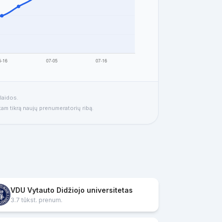
laidos.
 tam tikrą naujų prenumeratorių ribą.
VDU Vytauto Didžiojo universitetas
3.7 tūkst. prenum.