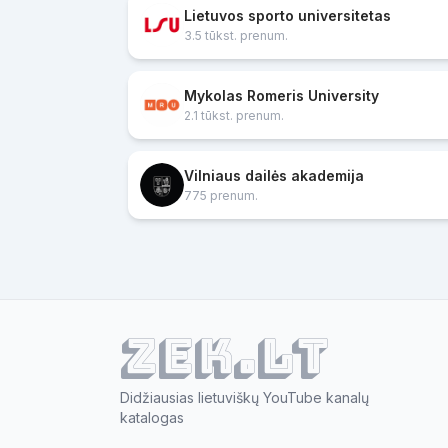
Lietuvos sporto universitetas
3.5 tūkst. prenum.
Mykolas Romeris University
2.1 tūkst. prenum.
Vilniaus dailės akademija
775 prenum.
ZEK.lt
Didžiausias lietuviškų YouTube kanalų
katalogas