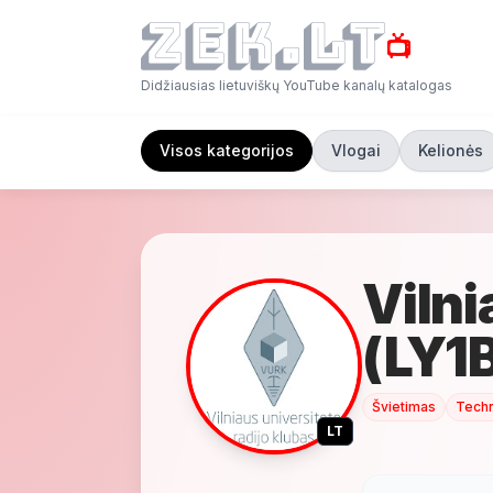
📺
Didžiausias lietuviškų YouTube kanalų katalogas
Visos kategorijos
Vlogai
Kelionės
Vilni
(LY1
Švietimas
Techn
LT