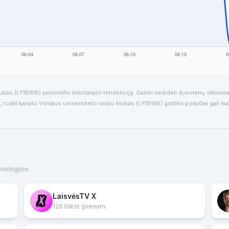
lubas (LY1BWB) pasirinkto laikotarpio tendenciją. Galimi nedideli duomenų vėlavima
, todėl kanalo Vilniaus universiteto radijo klubas (LY1BWB) grafiko pokyčiai gali ma
hnologijos
LaisvėsTV X
126 tūkst. prenum.