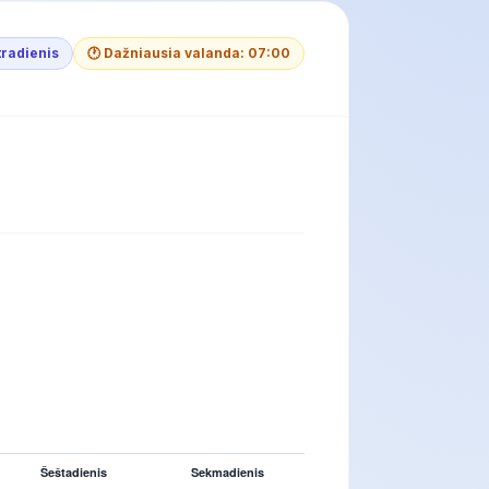
tradienis
🕐 Dažniausia valanda: 07:00