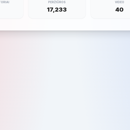
ORIAI
PERŽIŪROS
VIDEO
7
17,233
40