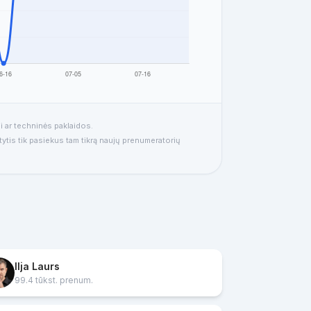
i ar techninės paklaidos.
tytis tik pasiekus tam tikrą naujų prenumeratorių
Ilja Laurs
99.4 tūkst. prenum.