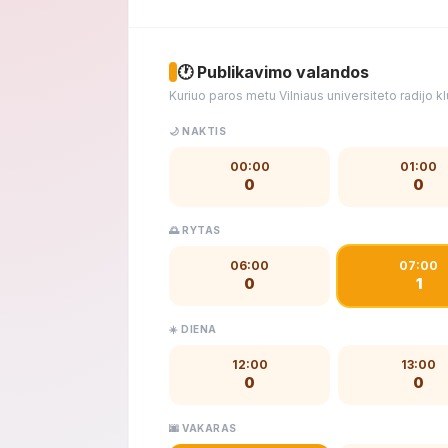
🕐 Publikavimo valandos
Kuriuo paros metu Vilniaus universiteto radijo 
🌙 NAKTIS
00:00
01:00
0
0
🌅 RYTAS
06:00
07:00
0
1
☀️ DIENA
12:00
13:00
0
0
🌆 VAKARAS