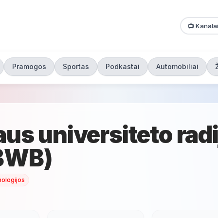
📺 Kanala
Pramogos
Sportas
Podkastai
Automobiliai
aus universiteto rad
BWB)
ologijos