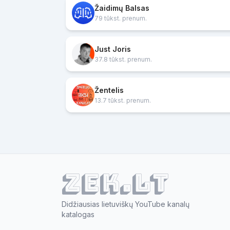
Žaidimų Balsas
79 tūkst. prenum.
Just Joris
37.8 tūkst. prenum.
Žentelis
13.7 tūkst. prenum.
ZEK.lt
Didžiausias lietuviškų YouTube kanalų
katalogas