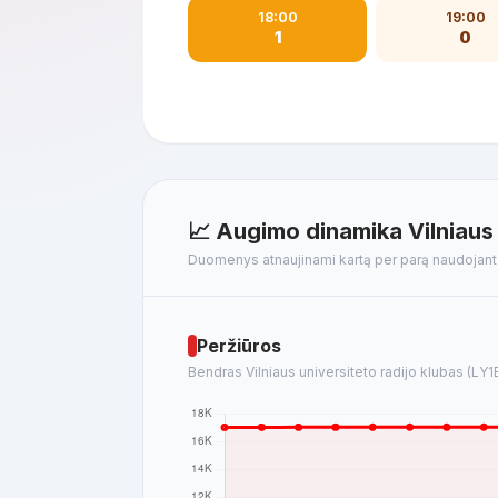
18:00
19:00
1
0
📈 Augimo dinamika Vilniaus 
Duomenys atnaujinami kartą per parą naudojan
Peržiūros
Bendras Vilniaus universiteto radijo klubas (LY1