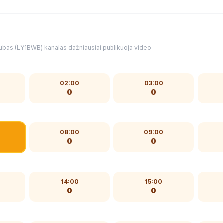
klubas (LY1BWB) kanalas dažniausiai publikuoja video
02:00
03:00
0
0
08:00
09:00
0
0
14:00
15:00
0
0