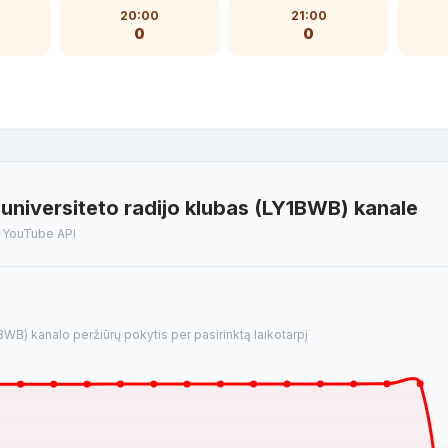
20:00
21:00
0
0
universiteto radijo klubas (LY1BWB) kanale
t YouTube API
BWB) kanalo peržiūrų pokytis per pasirinktą laikotarpį