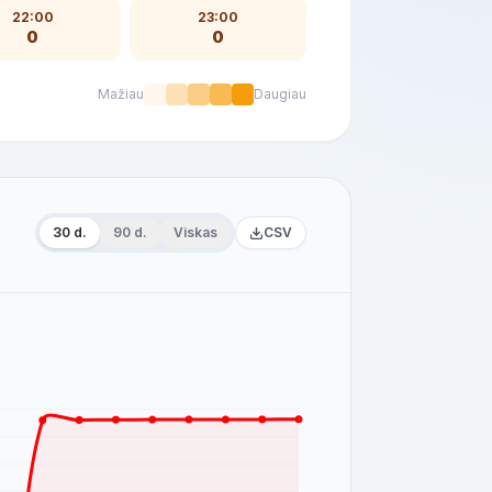
22:00
23:00
0
0
Mažiau
Daugiau
30 d.
90 d.
Viskas
CSV