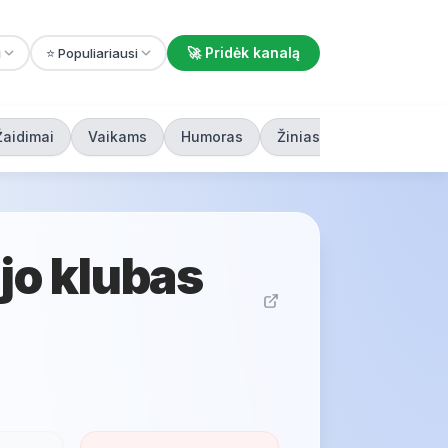
🚀 Pridėk kanalą
i
⭐ Populiariausi
Žaidimai
Vaikams
Humoras
Žiniasklaida
ijo klubas