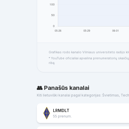
Grafikas rodo kanalo Vilniaus universiteto radijo k
* YouTube oficialiai apvalina prenumeratorių skaičių
ribą.
👥 Panašūs kanalai
Kiti lietuviški kanalai pagal kategorijas: Švietimas, Tec
LRMDLT
55 prenum.