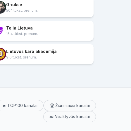
Griukse
50.1 tūkst. prenum.
Telia Lietuva
15.4 tūkst. prenum.
Lietuvos karo akademija
9.6 tūkst. prenum.
🔥 TOP100 kanalai
🏆 Žiūrimiausi kanalai
💤 Neaktyvūs kanalai