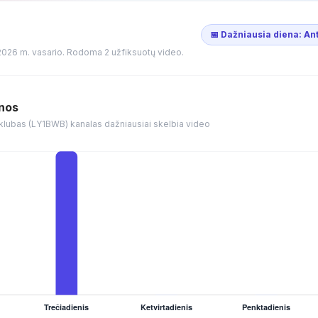
📅 Dažniausia diena: An
2026 m. vasario. Rodoma 2 užfiksuotų video.
enos
o klubas (LY1BWB) kanalas dažniausiai skelbia video