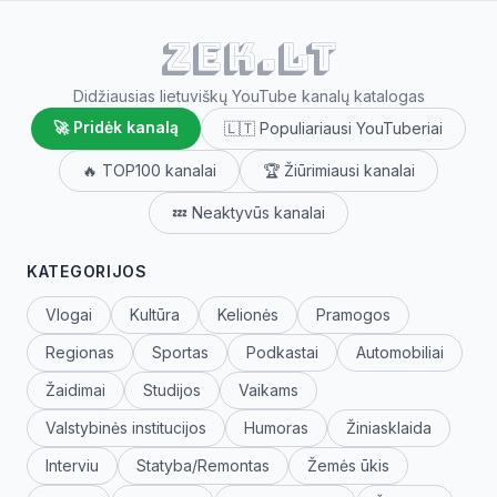
ZEK.lt
Didžiausias lietuviškų YouTube kanalų katalogas
🚀 Pridėk kanalą
🇱🇹 Populiariausi YouTuberiai
🔥 TOP100 kanalai
🏆 Žiūrimiausi kanalai
💤 Neaktyvūs kanalai
KATEGORIJOS
Vlogai
Kultūra
Kelionės
Pramogos
Regionas
Sportas
Podkastai
Automobiliai
Žaidimai
Studijos
Vaikams
Valstybinės institucijos
Humoras
Žiniasklaida
Interviu
Statyba/Remontas
Žemės ūkis