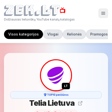
📺
Didžiausias lietuviškų YouTube kanalų katalogas
Visos kategorijos
Vlogai
Kelionės
Pramogos
LT
🏆 TOP10 peržiūros
Telia Lietuva