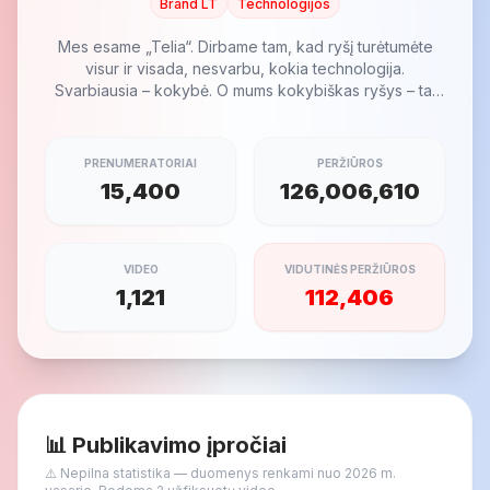
Brand LT
Technologijos
Mes esame „Telia“. Dirbame tam, kad ryšį turėtumėte
visur ir visada, nesvarbu, kokia technologija.
Svarbiausia – kokybė. O mums kokybiškas ryšys – tai
ne tik...
PRENUMERATORIAI
PERŽIŪROS
15,400
126,006,610
VIDEO
VIDUTINĖS PERŽIŪROS
1,121
112,406
📊 Publikavimo įpročiai
⚠️ Nepilna statistika — duomenys renkami nuo 2026 m.