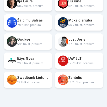
Ilja Laurs
Du Kine
98.7 tūkst. prenum.
82.3 tūkst. prenum.
Žaidimų Balsas
Mokslo sriuba
79 tūkst. prenum.
56.7 tūkst. prenum.
Griukse
Just Joris
50.1 tūkst. prenum.
37.8 tūkst. prenum.
Ežys Gyvai
LVA12LT
20.3 tūkst. prenum.
17.7 tūkst. prenum.
Swedbank Lietuvoje
Žentelis
15.1 tūkst. prenum.
13.7 tūkst. prenum.