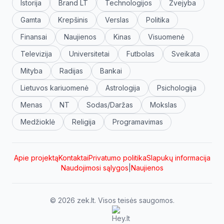
Istorija
Brand LT
Technologijos
Žvejyba
Gamta
Krepšinis
Verslas
Politika
Finansai
Naujienos
Kinas
Visuomenė
Televizija
Universitetai
Futbolas
Sveikata
Mityba
Radijas
Bankai
Lietuvos kariuomenė
Astrologija
Psichologija
Menas
NT
Sodas/Daržas
Mokslas
Medžioklė
Religija
Programavimas
Apie projektą
Kontaktai
Privatumo politika
Slapukų informacija
Naudojimosi sąlygos
|
Naujienos
© 2026 zek.lt. Visos teisės saugomos.