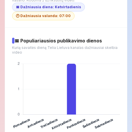
vasario. Rodoma 2 užfiksuotų video.
📅 Dažniausia diena: Ketvirtadienis
🕐 Dažniausia valanda: 07:00
📅 Populiariausios publikavimo dienos
Kurią savaitės dieną Telia Lietuva kanalas dažniausiai skelbia
video