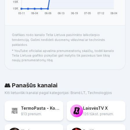
Grafikas rodo kanalo Telia Lietuva pasirinkto laikotarpio
tendenciją. Galimi nedideli duomenų vėlavimai ar techninės
paklaidos.
* YouTube oficialiai apvalina prenumeratorių skaičių, todėl kanalo
Telia Lietuva grafiko pokyčiai gali matytis tik pasiekus tam tikrą
naujų prenumeratorių ribą.
👥 Panašūs kanalai
Kiti lietuviški kanalai pagal kategorijas: Brand LT, Technologijos
TermoPasta - Kompiuterių remontas Vilniuje
LaisvėsTV X
913 prenum.
126 tūkst. prenum.