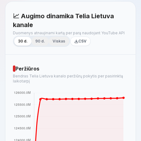
📈 Augimo dinamika Telia Lietuva
kanale
Duomenys atnaujinami kartą per parą naudojant YouTube API
30 d.
90 d.
Viskas
CSV
Peržiūros
Bendras Telia Lietuva kanalo peržiūrų pokytis per pasirinktą
laikotarpį