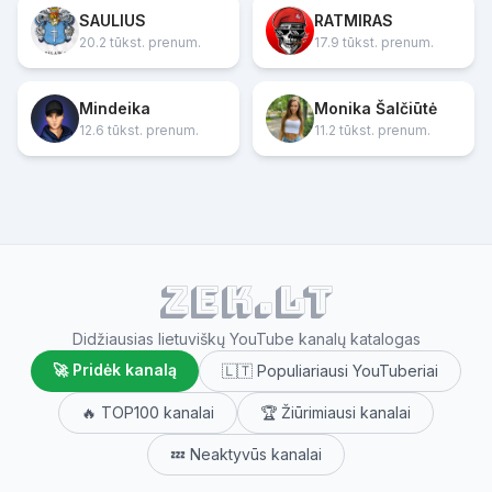
SAULIUS
RATMIRAS
20.2 tūkst. prenum.
17.9 tūkst. prenum.
Mindeika
Monika Šalčiūtė
12.6 tūkst. prenum.
11.2 tūkst. prenum.
ZEK.lt
Didžiausias lietuviškų YouTube kanalų katalogas
🚀 Pridėk kanalą
🇱🇹 Populiariausi YouTuberiai
🔥 TOP100 kanalai
🏆 Žiūrimiausi kanalai
💤 Neaktyvūs kanalai