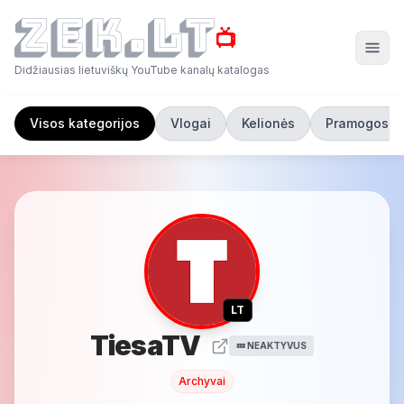
📺
Didžiausias lietuviškų YouTube kanalų katalogas
Visos kategorijos
Vlogai
Kelionės
Pramogos
LT
TiesaTV
💤 NEAKTYVUS
Archyvai