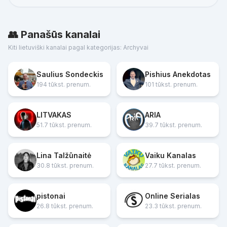
👥 Panašūs kanalai
Kiti lietuviški kanalai pagal kategorijas: Archyvai
Saulius Sondeckis
Pishius Anekdotas
194 tūkst. prenum.
101 tūkst. prenum.
LITVAKAS
ARIA
51.7 tūkst. prenum.
39.7 tūkst. prenum.
Lina Talžūnaitė
Vaiku Kanalas
30.8 tūkst. prenum.
27.7 tūkst. prenum.
pistonai
Online Serialas
26.8 tūkst. prenum.
23.3 tūkst. prenum.