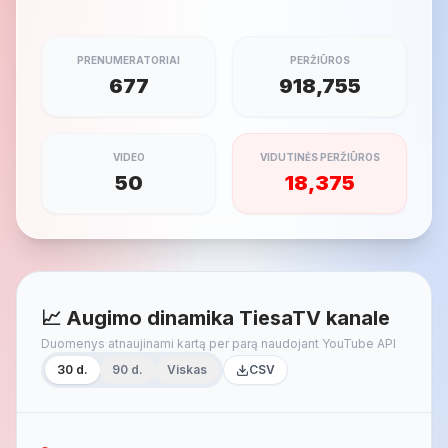
PRENUMERATORIAI
PERŽIŪROS
677
918,755
VIDEO
VIDUTINĖS PERŽIŪROS
50
18,375
📈 Augimo dinamika TiesaTV kanale
Duomenys atnaujinami kartą per parą naudojant YouTube API
30 d.
90 d.
Viskas
CSV