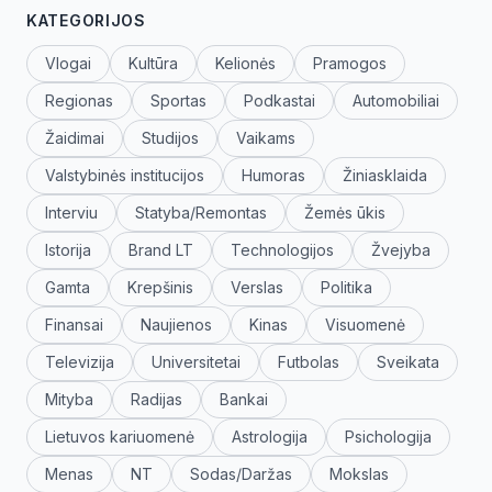
KATEGORIJOS
Vlogai
Kultūra
Kelionės
Pramogos
Regionas
Sportas
Podkastai
Automobiliai
Žaidimai
Studijos
Vaikams
Valstybinės institucijos
Humoras
Žiniasklaida
Interviu
Statyba/Remontas
Žemės ūkis
Istorija
Brand LT
Technologijos
Žvejyba
Gamta
Krepšinis
Verslas
Politika
Finansai
Naujienos
Kinas
Visuomenė
Televizija
Universitetai
Futbolas
Sveikata
Mityba
Radijas
Bankai
Lietuvos kariuomenė
Astrologija
Psichologija
Menas
NT
Sodas/Daržas
Mokslas