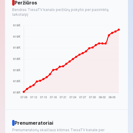
Peržiūros
Bendras TiesaTV kanalo peržiūrų pokytis per pasirinktą
laikotarpį
Prenumeratoriai
Prenumeratorių skaičiaus kitimas TiesaTV kanale per