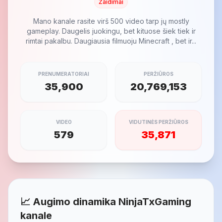
Žaidimai
Mano kanale rasite virš 500 video tarp jų mostly
gameplay. Daugelis juokingu, bet kituose šiek tiek ir
rimtai pakalbu. Daugiausia filmuoju Minecraft , bet ir...
PRENUMERATORIAI
PERŽIŪROS
35,900
20,769,153
VIDEO
VIDUTINĖS PERŽIŪROS
579
35,871
📈 Augimo dinamika NinjaTxGaming
kanale