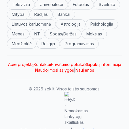
Televizija
Universitetai
Futbolas
Sveikata
Mityba
Radijas
Bankai
Lietuvos kariuomenė
Astrologija
Psichologija
Menas
NT
Sodas/Daržas
Mokslas
Medžioklė
Religija
Programavimas
Apie projektą
Kontaktai
Privatumo politika
Slapukų informacija
Naudojimosi sąlygos
|
Naujienos
© 2026 zek.lt. Visos teisės saugomos.