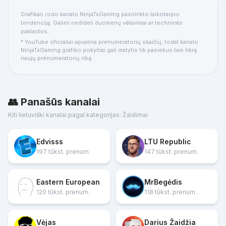
Grafikas rodo kanalo NinjaTxGaming pasirinkto laikotarpio
tendenciją. Galimi nedideli duomenų vėlavimai ar techninės
paklaidos.
* YouTube oficialiai apvalina prenumeratorių skaičių, todėl kanalo
NinjaTxGaming grafiko pokyčiai gali matytis tik pasiekus tam tikrą
naujų prenumeratorių ribą.
👥 Panašūs kanalai
Kiti lietuviški kanalai pagal kategorijas: Žaidimai
Edvisss
LTU Republic
197 tūkst. prenum.
147 tūkst. prenum.
Eastern European
MrBegėdis
120 tūkst. prenum.
118 tūkst. prenum.
Vėjas
Darius Žaidžia