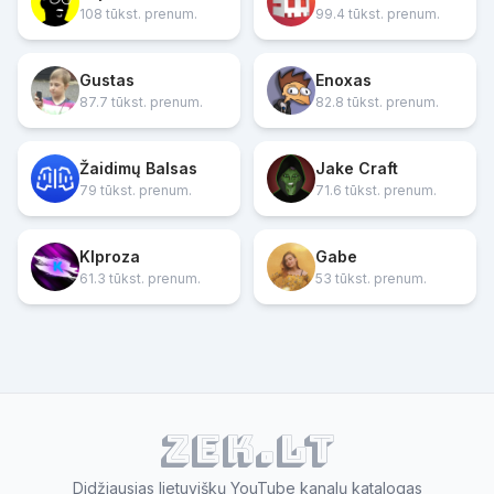
108 tūkst. prenum.
99.4 tūkst. prenum.
Gustas
Enoxas
87.7 tūkst. prenum.
82.8 tūkst. prenum.
Žaidimų Balsas
Jake Craft
79 tūkst. prenum.
71.6 tūkst. prenum.
Klproza
Gabe
61.3 tūkst. prenum.
53 tūkst. prenum.
ZEK.lt
Didžiausias lietuviškų YouTube kanalų katalogas