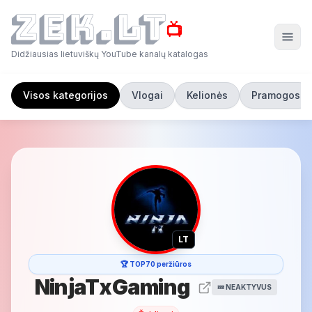
📺
Didžiausias lietuviškų YouTube kanalų katalogas
Visos kategorijos
Vlogai
Kelionės
Pramogos
LT
🏆 TOP70 peržiūros
NinjaTxGaming
💤 NEAKTYVUS