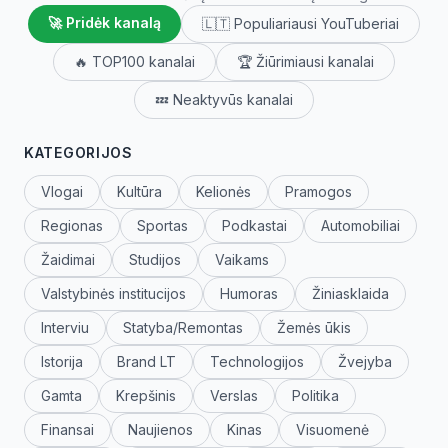
🚀 Pridėk kanalą
🇱🇹 Populiariausi YouTuberiai
🔥 TOP100 kanalai
🏆 Žiūrimiausi kanalai
💤 Neaktyvūs kanalai
KATEGORIJOS
Vlogai
Kultūra
Kelionės
Pramogos
Regionas
Sportas
Podkastai
Automobiliai
Žaidimai
Studijos
Vaikams
Valstybinės institucijos
Humoras
Žiniasklaida
Interviu
Statyba/Remontas
Žemės ūkis
Istorija
Brand LT
Technologijos
Žvejyba
Gamta
Krepšinis
Verslas
Politika
Finansai
Naujienos
Kinas
Visuomenė