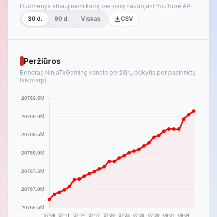
Duomenys atnaujinami kartą per parą naudojant YouTube API
30 d.
90 d.
Viskas
CSV
Peržiūros
Bendras NinjaTxGaming kanalo peržiūrų pokytis per pasirinktą
laikotarpį