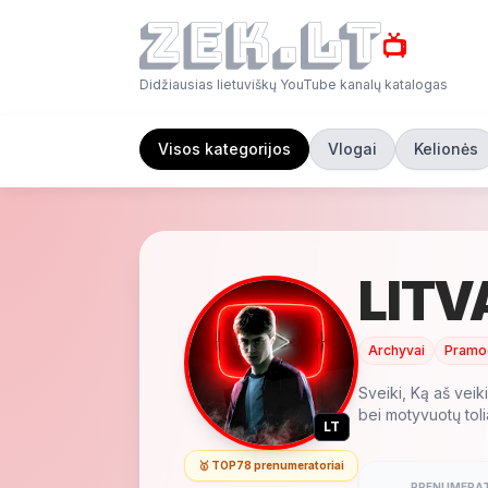
📺
Didžiausias lietuviškų YouTube kanalų katalogas
Visos kategorijos
Vlogai
Kelionės
LITV
Archyvai
Pramo
Sveiki, Ką aš veik
bei motyvuotų tolia
LT
🥇 TOP78 prenumeratoriai
PRENUMERAT