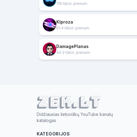
118 tūkst. prenum.
Klproza
61.4 tūkst. prenum.
DamagePlanas
44.3 tūkst. prenum.
ZEK.lt
Didžiausias lietuviškų YouTube kanalų
katalogas
KATEGORIJOS