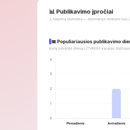
📊 Publikavimo įpročiai
⚠️ Nepilna statistika — duomenys renkami nuo 
📅 Populiariausios publikavimo di
Kurią savaitės dieną LITVAKAS kanalas dažniaus