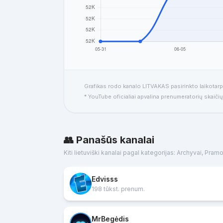
Grafikas rodo kanalo LITVAKAS pasirinkto laikotarp
* YouTube oficialiai apvalina prenumeratorių skaičių
👥 Panašūs kanalai
Kiti lietuviški kanalai pagal kategorijas: Archyvai, Pra
Edvisss
198 tūkst. prenum.
MrBegėdis