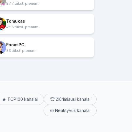
87.7 tūkst. prenum.
Tomuxas
45.6 tūkst. prenum.
EnoxsPC
33 tūkst. prenum.
🔥 TOP100 kanalai
🏆 Žiūrimiausi kanalai
💤 Neaktyvūs kanalai