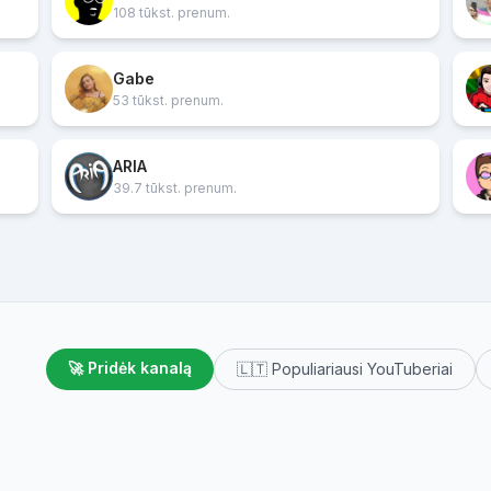
108 tūkst. prenum.
Gabe
53 tūkst. prenum.
ARIA
39.7 tūkst. prenum.
🚀 Pridėk kanalą
🇱🇹 Populiariausi YouTuberiai