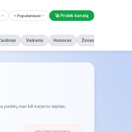
🚀 Pridėk kanalą
i
⭐ Populiariausi
Žaidimai
Vaikams
Humoras
Žiniasklaida
 padėtų man kilt karjeros laiptais,
VIDUTINĖS PERŽIŪROS