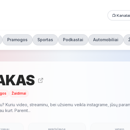
📺 Kanala
Pramogos
Sportas
Podkastai
Automobiliai
AKAS
gos
Žaidimai
iu? Kuriu video, streaminu, bei užsiemu veikla instagrame, jūsų parama
u kurt. Paremt...
ORIAI
PERŽIŪROS
VIDEO