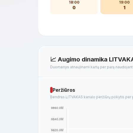
18:00
19:00
0
1
📈 Augimo dinamika LITVAK
Duomenys atnaujinami kartą per parą naudojan
Peržiūros
Bendras LITVAKAS kanalo peržiūrų pokytis per pa