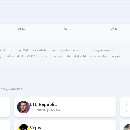
io tendenciją. Galimi nedideli duomenų vėlavimai ar techninės paklaidos.
, todėl kanalo LITVAKAS grafiko pokyčiai gali matytis tik pasiekus tam tikrą naujų p
mogos, Žaidimai
LTU Republic
147 tūkst. prenum.
Vėjas