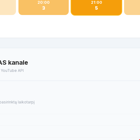
20:00
21:00
3
5
AS kanale
t YouTube API
sirinktą laikotarpį