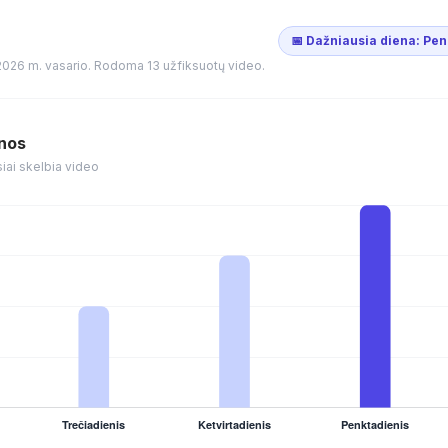
📅 Dažniausia diena: Pen
2026 m. vasario. Rodoma 13 užfiksuotų video.
enos
iai skelbia video