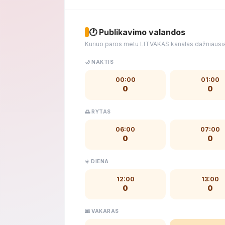
🕐 Publikavimo valandos
Kuriuo paros metu LITVAKAS kanalas dažniausia
🌙 NAKTIS
00:00
01:00
0
0
🌅 RYTAS
06:00
07:00
0
0
☀️ DIENA
12:00
13:00
0
0
🌆 VAKARAS