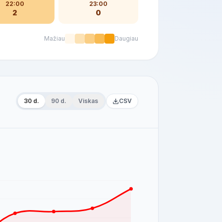
22:00
23:00
2
0
Mažiau
Daugiau
30 d.
90 d.
Viskas
CSV