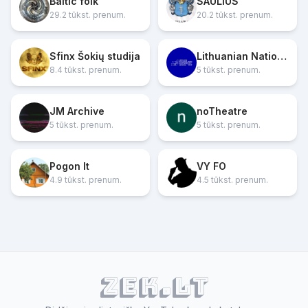
Baltic folk
SAULIUS
29.2 tūkst. prenum.
20.2 tūkst. prenum.
Sfinx Šokių studija
Lithuanian National Culture Centre
8.4 tūkst. prenum.
5 tūkst. prenum.
JM Archive
noTheatre
5 tūkst. prenum.
5 tūkst. prenum.
Pogon lt
VY FO
4.9 tūkst. prenum.
4.5 tūkst. prenum.
ZEK.lt