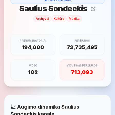
🏆 TOP20 peržiūros
Saulius Sondeckis
Archyvai
Kultūra
Muzika
PRENUMERATORIAI
PERŽIŪROS
194,000
72,735,495
VIDEO
VIDUTINĖS PERŽIŪROS
102
713,093
📈 Augimo dinamika Saulius
Sondeckis kanale