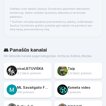
Grafikas rodo kanalo Saulius Sondeckis pasirinkto laikotarpio
tendenciją. Galimi nedideli duomenų vėlavimai ar techninės
paklaidos.
* YouTube oficialiai apvalina prenumeratorių skaičių, todėl kanalo
Saulius Sondeckis grafiko pokyčiai gali matytis tik pasiekus tam
tikrą naujų prenumeratorių ribą.
👥 Panašūs kanalai
Kiti lietuviški kanalai pagal kategorijas: Archyvai, Kultūra, Muzika
visaLIETUVIŠKA
Taip
4.2 tūkst. prenum.
2.4 tūkst. prenum.
ML Savaitgalio Filmai
Kometa video
342 prenum.
2 prenum.