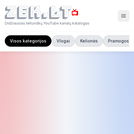
📺
Didžiausias lietuviškų YouTube kanalų katalogas
Visos kategorijos
Vlogai
Kelionės
Pramogos