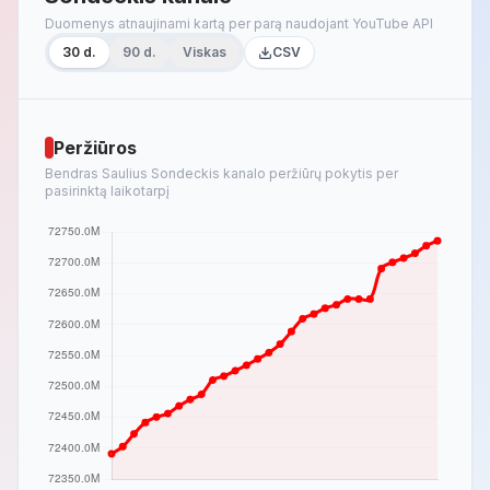
Duomenys atnaujinami kartą per parą naudojant YouTube API
30 d.
90 d.
Viskas
CSV
Peržiūros
Bendras Saulius Sondeckis kanalo peržiūrų pokytis per
pasirinktą laikotarpį