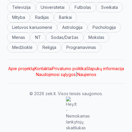
Televizija
Universitetai
Futbolas
Sveikata
Mityba
Radijas
Bankai
Lietuvos kariuomenė
Astrologija
Psichologija
Menas
NT
Sodas/Daržas
Mokslas
Medžioklė
Religija
Programavimas
Apie projektą
Kontaktai
Privatumo politika
Slapukų informacija
Naudojimosi sąlygos
|
Naujienos
© 2026 zek.lt. Visos teisės saugomos.