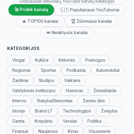
Didžiausias lietuviškų YouTube kanalų katalogas
🚀 Pridėk kanalą
🇱🇹 Populiariausi YouTuberiai
🔥 TOP100 kanalai
🏆 Žiūrimiausi kanalai
💤 Neaktyvūs kanalai
KATEGORIJOS
Vlogai
Kultūra
Kelionės
Pramogos
Regionas
Sportas
Podkastai
Automobiliai
Žaidimai
Studijos
Vaikams
Valstybinės institucijos
Humoras
Žiniasklaida
Interviu
Statyba/Remontas
Žemės ūkis
Istorija
Brand LT
Technologijos
Žvejyba
Gamta
Krepšinis
Verslas
Politika
Finansai
Naujienos
Kinas
Visuomenė