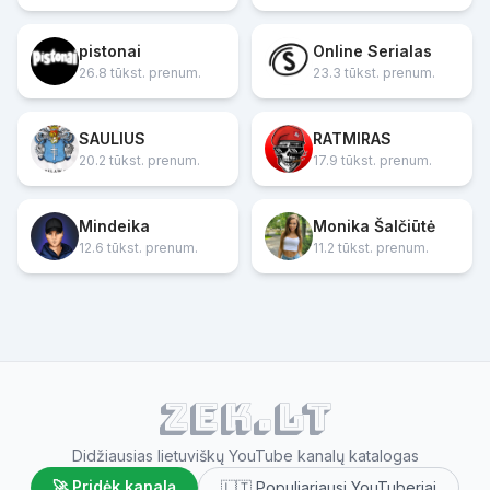
pistonai
Online Serialas
26.8 tūkst. prenum.
23.3 tūkst. prenum.
SAULIUS
RATMIRAS
20.2 tūkst. prenum.
17.9 tūkst. prenum.
Mindeika
Monika Šalčiūtė
12.6 tūkst. prenum.
11.2 tūkst. prenum.
ZEK.lt
Didžiausias lietuviškų YouTube kanalų katalogas
🚀 Pridėk kanalą
🇱🇹 Populiariausi YouTuberiai