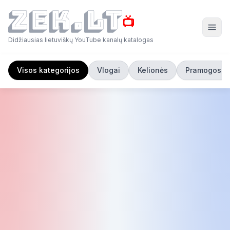
📺
Didžiausias lietuviškų YouTube kanalų katalogas
Visos kategorijos
Vlogai
Kelionės
Pramogos