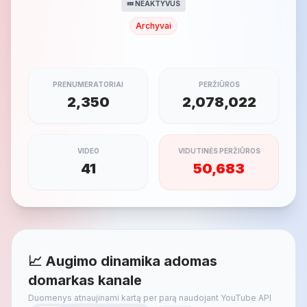
💤 NEAKTYVUS
Archyvai
PRENUMERATORIAI
PERŽIŪROS
2,350
2,078,022
VIDEO
VIDUTINĖS PERŽIŪROS
41
50,683
📈 Augimo dinamika adomas
domarkas kanale
Duomenys atnaujinami kartą per parą naudojant YouTube API