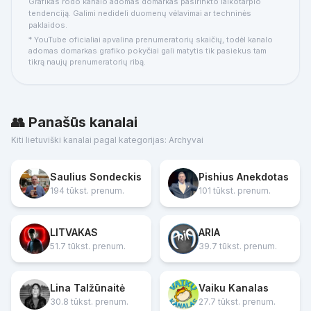
Grafikas rodo kanalo adomas domarkas pasirinkto laikotarpio
tendenciją. Galimi nedideli duomenų vėlavimai ar techninės
paklaidos.
* YouTube oficialiai apvalina prenumeratorių skaičių, todėl kanalo
adomas domarkas grafiko pokyčiai gali matytis tik pasiekus tam
tikrą naujų prenumeratorių ribą.
👥 Panašūs kanalai
Kiti lietuviški kanalai pagal kategorijas: Archyvai
Saulius Sondeckis
Pishius Anekdotas
194 tūkst. prenum.
101 tūkst. prenum.
LITVAKAS
ARIA
51.7 tūkst. prenum.
39.7 tūkst. prenum.
Lina Talžūnaitė
Vaiku Kanalas
30.8 tūkst. prenum.
27.7 tūkst. prenum.