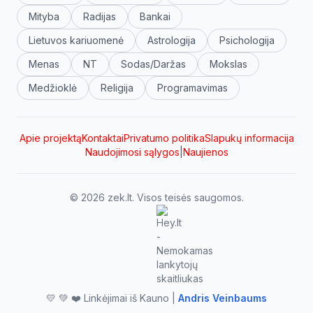
Mityba
Radijas
Bankai
Lietuvos kariuomenė
Astrologija
Psichologija
Menas
NT
Sodas/Daržas
Mokslas
Medžioklė
Religija
Programavimas
Apie projektą
Kontaktai
Privatumo politika
Slapukų informacija
Naudojimosi sąlygos
|
Naujienos
© 2026 zek.lt. Visos teisės saugomos.
💛 💚 ❤️ Linkėjimai iš Kauno |
Andris Veinbaums