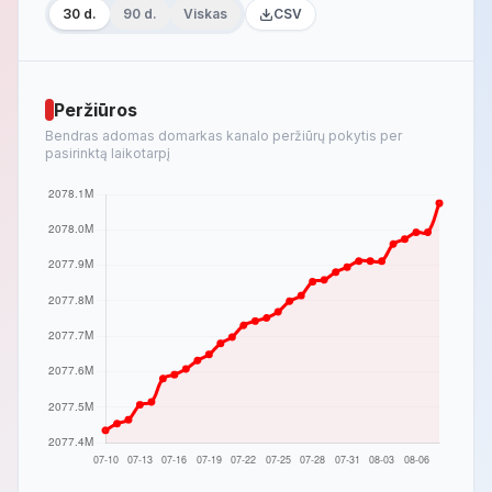
30 d.
90 d.
Viskas
CSV
Peržiūros
Bendras adomas domarkas kanalo peržiūrų pokytis per
pasirinktą laikotarpį