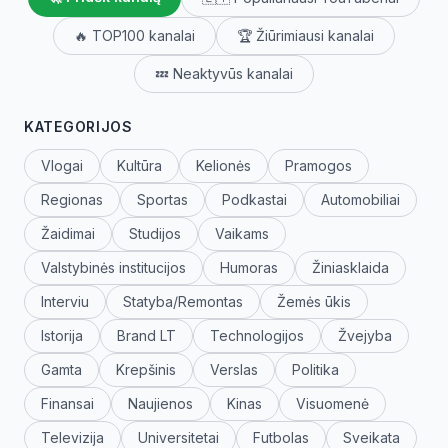
🔥 TOP100 kanalai
🏆 Žiūrimiausi kanalai
💤 Neaktyvūs kanalai
KATEGORIJOS
Vlogai
Kultūra
Kelionės
Pramogos
Regionas
Sportas
Podkastai
Automobiliai
Žaidimai
Studijos
Vaikams
Valstybinės institucijos
Humoras
Žiniasklaida
Interviu
Statyba/Remontas
Žemės ūkis
Istorija
Brand LT
Technologijos
Žvejyba
Gamta
Krepšinis
Verslas
Politika
Finansai
Naujienos
Kinas
Visuomenė
Televizija
Universitetai
Futbolas
Sveikata