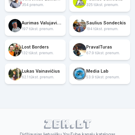
354 prenum.
325 tūkst. prenum.
Aurimas Valujavičius
Saulius Sondeckis
197 tūkst. prenum.
194 tūkst. prenum.
Lost Borders
PravalTuras
132 tūkst. prenum.
67.9 tūkst. prenum.
Lukas Vainavičius
Media Lab
62.1 tūkst. prenum.
53.9 tūkst. prenum.
ZEK.lt
Didžiausias lietuviškų YouTube kanalų katalogas