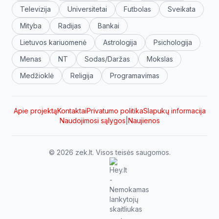
Televizija
Universitetai
Futbolas
Sveikata
Mityba
Radijas
Bankai
Lietuvos kariuomenė
Astrologija
Psichologija
Menas
NT
Sodas/Daržas
Mokslas
Medžioklė
Religija
Programavimas
Apie projektą
Kontaktai
Privatumo politika
Slapukų informacija
Naudojimosi sąlygos
|
Naujienos
© 2026 zek.lt. Visos teisės saugomos.