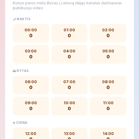
Kuriuo paros metu Buvau į Lietuvą išėjęs kanalas dažniausiai
publikuoja video
🌙 NAKTIS
00:00
01:00
02:00
0
0
0
03:00
04:00
05:00
0
0
0
🌅 RYTAS
06:00
07:00
08:00
0
0
0
09:00
10:00
11:00
0
0
0
☀️ DIENA
12:00
13:00
14:00