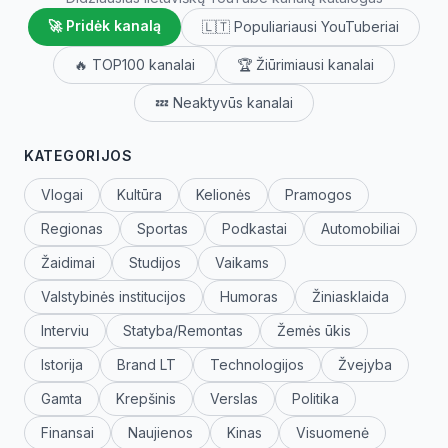
🚀 Pridėk kanalą
🇱🇹 Populiariausi YouTuberiai
🔥 TOP100 kanalai
🏆 Žiūrimiausi kanalai
💤 Neaktyvūs kanalai
KATEGORIJOS
Vlogai
Kultūra
Kelionės
Pramogos
Regionas
Sportas
Podkastai
Automobiliai
Žaidimai
Studijos
Vaikams
Valstybinės institucijos
Humoras
Žiniasklaida
Interviu
Statyba/Remontas
Žemės ūkis
Istorija
Brand LT
Technologijos
Žvejyba
Gamta
Krepšinis
Verslas
Politika
Finansai
Naujienos
Kinas
Visuomenė