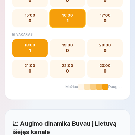
0
0
0
15:00
16:00
17:00
0
1
0
🌆 VAKARAS
18:00
19:00
20:00
1
0
0
21:00
22:00
23:00
0
0
0
Mažiau
Daugiau
📈 Augimo dinamika Buvau į Lietuvą
išėjęs kanale