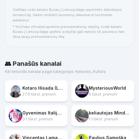
Grafikas rodo kanalo Buvau į Lietuvą išėjęs pasirinkto laikotarpio
tendenciją. Galimi nedideli duomenų vėlavimai ar techninės
paklaidos.
* YouTube oficialiai apvalina prenumeratorių skaičių, todėl kanalo
Buvau į Lietuvą išėjęs grafiko pokyčiai gali matytis tik pasiekus tam
tikrą naujų prenumeratorių ribą.
👥 Panašūs kanalai
Kiti lietuviški kanalai pagal kategorijas: Kelionės, Kultūra
Kotaro Hisada (Lietuva)
MysteriousWorld
27.6 tūkst. prenum.
6 tūkst. prenum.
Gyvenimas Italijoje: Dolce far tutto
keliautojas Mindaugas
3.1 tūkst. prenum.
1.1 tūkst. prenum.
Vincentas Lamanauskas & SMC „Scientia Educologica“
Paulius Samoška