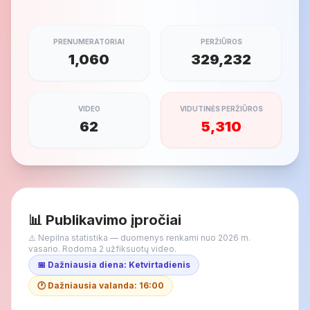
PRENUMERATORIAI
PERŽIŪROS
1,060
329,232
VIDEO
VIDUTINĖS PERŽIŪROS
62
5,310
📊 Publikavimo įpročiai
⚠️ Nepilna statistika — duomenys renkami nuo 2026 m.
vasario. Rodoma 2 užfiksuotų video.
📅 Dažniausia diena: Ketvirtadienis
🕐 Dažniausia valanda: 16:00