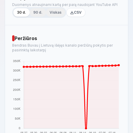
Duomenys atnaujinami kartą per parą naudojant YouTube API
30 d.
90 d.
Viskas
CSV
Peržiūros
Bendras Buvau į Lietuvą išėjęs kanalo peržiūrų pokytis per
pasirinktą laikotarpį