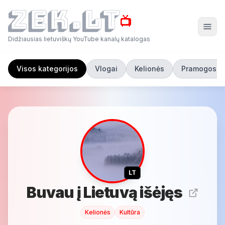
📺
Didžiausias lietuviškų YouTube kanalų katalogas
Visos kategorijos
Vlogai
Kelionės
Pramogos
LT
Buvau į Lietuvą išėjęs
Kelionės
Kultūra