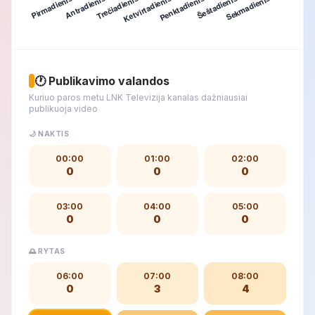
🕐 Publikavimo valandos
Kuriuo paros metu LNK Televizija kanalas dažniausiai
publikuoja video
🌙 NAKTIS
00:00
01:00
02:00
0
0
0
03:00
04:00
05:00
0
0
0
🌅 RYTAS
06:00
07:00
08:00
0
3
4