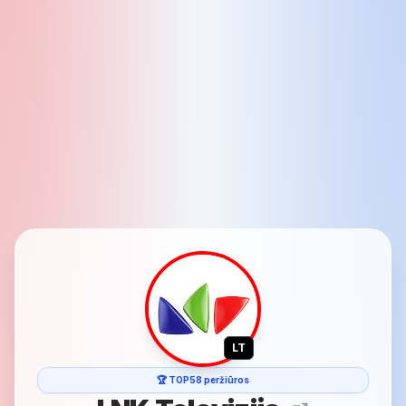
LT
🏆 TOP58 peržiūros