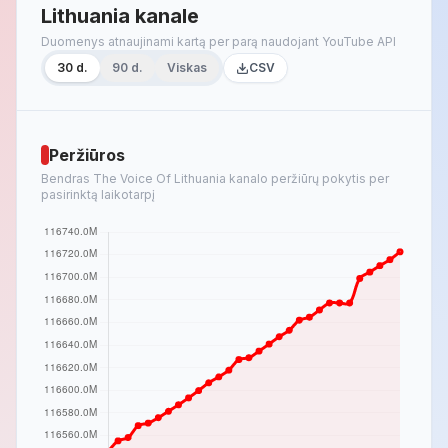
Lithuania kanale
Duomenys atnaujinami kartą per parą naudojant YouTube API
30 d.
90 d.
Viskas
CSV
Peržiūros
Bendras The Voice Of Lithuania kanalo peržiūrų pokytis per
pasirinktą laikotarpį