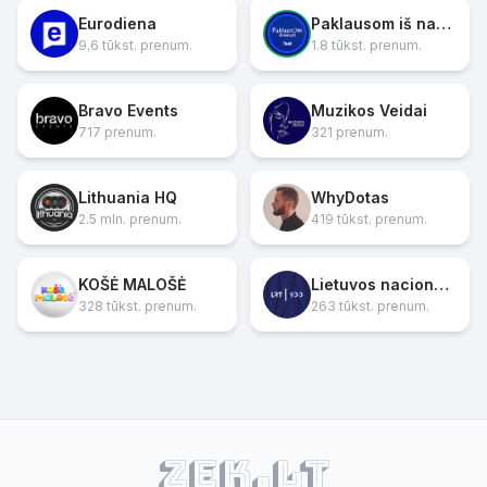
Eurodiena
Paklausom iš naujo
9.6 tūkst. prenum.
1.8 tūkst. prenum.
Bravo Events
Muzikos Veidai
717 prenum.
321 prenum.
Lithuania HQ
WhyDotas
2.5 mln. prenum.
419 tūkst. prenum.
KOŠĖ MALOŠĖ
Lietuvos nacionalinis radijas ir televizija
328 tūkst. prenum.
263 tūkst. prenum.
ZEK.lt