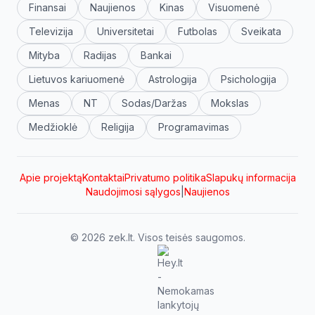
Finansai
Naujienos
Kinas
Visuomenė
Televizija
Universitetai
Futbolas
Sveikata
Mityba
Radijas
Bankai
Lietuvos kariuomenė
Astrologija
Psichologija
Menas
NT
Sodas/Daržas
Mokslas
Medžioklė
Religija
Programavimas
Apie projektą
Kontaktai
Privatumo politika
Slapukų informacija
Naudojimosi sąlygos
|
Naujienos
© 2026 zek.lt. Visos teisės saugomos.