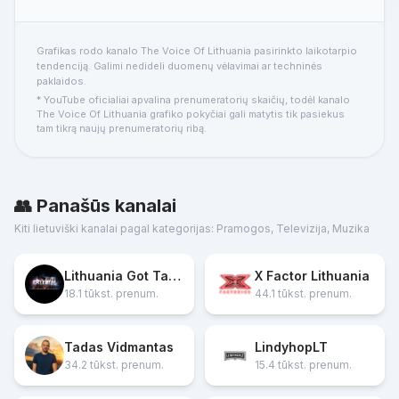
Grafikas rodo kanalo The Voice Of Lithuania pasirinkto laikotarpio
tendenciją. Galimi nedideli duomenų vėlavimai ar techninės
paklaidos.
* YouTube oficialiai apvalina prenumeratorių skaičių, todėl kanalo
The Voice Of Lithuania grafiko pokyčiai gali matytis tik pasiekus
tam tikrą naujų prenumeratorių ribą.
👥 Panašūs kanalai
Kiti lietuviški kanalai pagal kategorijas: Pramogos, Televizija, Muzika
Lithuania Got Talent Official
X Factor Lithuania
18.1 tūkst. prenum.
44.1 tūkst. prenum.
Tadas Vidmantas
LindyhopLT
34.2 tūkst. prenum.
15.4 tūkst. prenum.