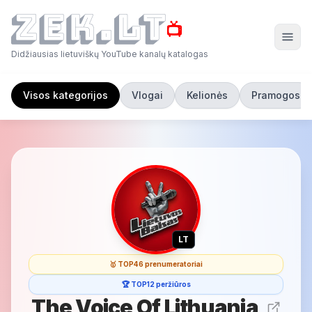
📺
Didžiausias lietuviškų YouTube kanalų katalogas
Visos kategorijos
Vlogai
Kelionės
Pramogos
LT
🥇 TOP46 prenumeratoriai
🏆 TOP12 peržiūros
The Voice Of Lithuania