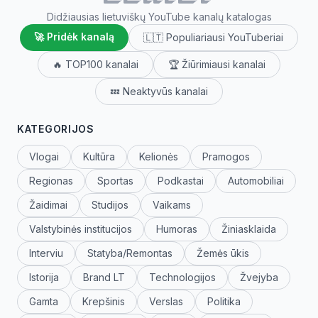
Didžiausias lietuviškų YouTube kanalų katalogas
🚀 Pridėk kanalą
🇱🇹 Populiariausi YouTuberiai
🔥 TOP100 kanalai
🏆 Žiūrimiausi kanalai
💤 Neaktyvūs kanalai
KATEGORIJOS
Vlogai
Kultūra
Kelionės
Pramogos
Regionas
Sportas
Podkastai
Automobiliai
Žaidimai
Studijos
Vaikams
Valstybinės institucijos
Humoras
Žiniasklaida
Interviu
Statyba/Remontas
Žemės ūkis
Istorija
Brand LT
Technologijos
Žvejyba
Gamta
Krepšinis
Verslas
Politika