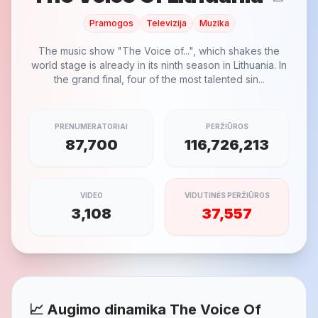
Pramogos
Televizija
Muzika
The music show "The Voice of...", which shakes the
world stage is already in its ninth season in Lithuania. In
the grand final, four of the most talented sin...
PRENUMERATORIAI
PERŽIŪROS
87,700
116,726,213
VIDEO
VIDUTINĖS PERŽIŪROS
3,108
37,557
📈 Augimo dinamika The Voice Of