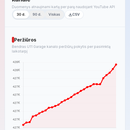
Duomenys atnaujinami kartą per parą naudojant YouTube API
30 d.
90 d.
Viskas
CSV
Peržiūros
Bendras U11 Garage kanalo peržiūrų pokytis per pasirinktą
laikotarpį