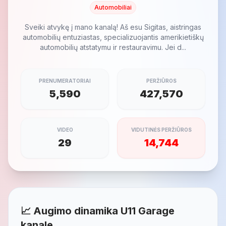
Automobiliai
Sveiki atvykę į mano kanalą! Aš esu Sigitas, aistringas
automobilių entuziastas, specializuojantis amerikietiškų
automobilių atstatymu ir restauravimu. Jei d...
PRENUMERATORIAI
PERŽIŪROS
5,590
427,570
VIDEO
VIDUTINĖS PERŽIŪROS
29
14,744
📈 Augimo dinamika U11 Garage
kanale