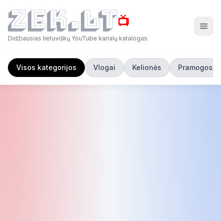
📺
Didžiausias lietuviškų YouTube kanalų katalogas
Visos kategorijos
Vlogai
Kelionės
Pramogos