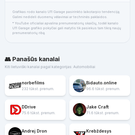
Grafikas rodo kanalo U11 Garage pasirinkto laikotarpio tendenciją.
Galimi nedideli duomenų vėlavimai ar techninės paklaidos.
* YouTube oficialiai apvalina prenumeratorių skaičių, todėl kanalo
U11 Garage grafiko pokyčiai gali matytis tik pasiekus tam tikrą naujų
prenumeratorių ribą.
👥 Panašūs kanalai
Kiti lietuviški kanalai pagal kategorijas: Automobiliai
norbefilms
Bidauto.online
232 tūkst. prenum.
96.6 tūkst. prenum.
DDrive
Jake Craft
75.6 tūkst. prenum.
71.6 tūkst. prenum.
Andrej Dron
Krebždesys