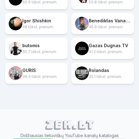
60.9 tūkst. prenum.
53.8 tūkst. prenum.
Igor Shishkin
Benediktas Vanagas
48 tūkst. prenum.
45.9 tūkst. prenum.
butomis
Gazas Dugnas TV
45.7 tūkst. prenum.
41.2 tūkst. prenum.
GURIS
Rolandas
39.4 tūkst. prenum.
35.1 tūkst. prenum.
ZEK.lt
Didžiausias lietuviškų YouTube kanalų katalogas