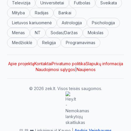
Televizija
Universitetai
Futbolas
Sveikata
Mityba
Radijas
Bankai
Lietuvos kariuomenė
Astrologija
Psichologija
Menas
NT
Sodas/Daržas
Mokslas
Medžioklė
Religija
Programavimas
Apie projektą
Kontaktai
Privatumo politika
Slapukų informacija
Naudojimosi sąlygos
|
Naujienos
© 2026 zek.lt. Visos teisės saugomos.
💛 💚 ❤️ Linkėjimai iš Kauno |
Andris Veinbaums