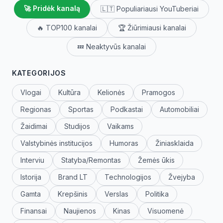
🚀 Pridėk kanalą
🇱🇹 Populiariausi YouTuberiai
🔥 TOP100 kanalai
🏆 Žiūrimiausi kanalai
💤 Neaktyvūs kanalai
KATEGORIJOS
Vlogai
Kultūra
Kelionės
Pramogos
Regionas
Sportas
Podkastai
Automobiliai
Žaidimai
Studijos
Vaikams
Valstybinės institucijos
Humoras
Žiniasklaida
Interviu
Statyba/Remontas
Žemės ūkis
Istorija
Brand LT
Technologijos
Žvejyba
Gamta
Krepšinis
Verslas
Politika
Finansai
Naujienos
Kinas
Visuomenė