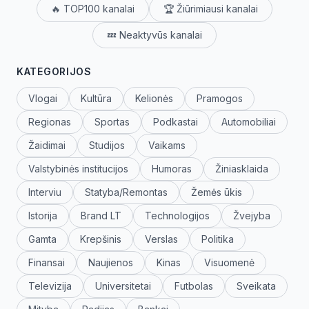
🔥 TOP100 kanalai
🏆 Žiūrimiausi kanalai
💤 Neaktyvūs kanalai
KATEGORIJOS
Vlogai
Kultūra
Kelionės
Pramogos
Regionas
Sportas
Podkastai
Automobiliai
Žaidimai
Studijos
Vaikams
Valstybinės institucijos
Humoras
Žiniasklaida
Interviu
Statyba/Remontas
Žemės ūkis
Istorija
Brand LT
Technologijos
Žvejyba
Gamta
Krepšinis
Verslas
Politika
Finansai
Naujienos
Kinas
Visuomenė
Televizija
Universitetai
Futbolas
Sveikata