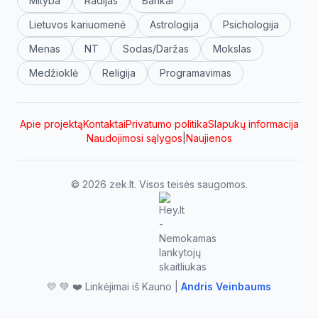
Mityba
Radijas
Bankai
Lietuvos kariuomenė
Astrologija
Psichologija
Menas
NT
Sodas/Daržas
Mokslas
Medžioklė
Religija
Programavimas
Apie projektą
Kontaktai
Privatumo politika
Slapukų informacija
Naudojimosi sąlygos
|
Naujienos
© 2026 zek.lt. Visos teisės saugomos.
💛 💚 ❤️ Linkėjimai iš Kauno |
Andris Veinbaums