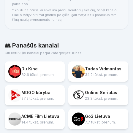
paklaidos.
* YouTube oficialiai apvalina prenumeratorių skaičių, todėl kanalo
Emilio Vėlyvio filmai grafiko pokyčiai gali matytis tik pasiekus tam
tikrą naujų prenumeratorių ribą.
👥 Panašūs kanalai
Kiti lietuviški kanalai pagal kategorijas: Kinas
Du Kine
Tadas Vidmantas
82.6 tūkst. prenum.
34.2 tūkst. prenum.
MDGO kūryba
Online Serialas
27.2 tūkst. prenum.
23.3 tūkst. prenum.
ACME Film Lietuva
Go3 Lietuva
14.4 tūkst. prenum.
7.7 tūkst. prenum.