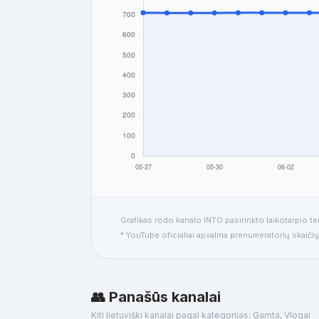
Grafikas rodo kanalo INTO pasirinkto laikotarpio t
* YouTube oficialiai apvalina prenumeratorių skaičių
👥 Panašūs kanalai
Kiti lietuviški kanalai pagal kategorijas: Gamta, Vlogai