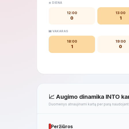
☀️ DIENA
12:00
13:00
0
1
🌆 VAKARAS
18:00
19:00
1
0
📈 Augimo dinamika INTO ka
Duomenys atnaujinami kartą per parą naudojan
Peržiūros