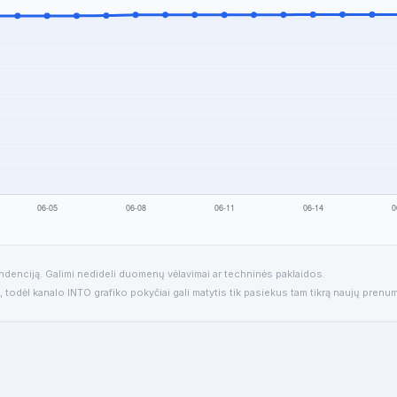
endenciją. Galimi nedideli duomenų vėlavimai ar techninės paklaidos.
, todėl kanalo INTO grafiko pokyčiai gali matytis tik pasiekus tam tikrą naujų prenum