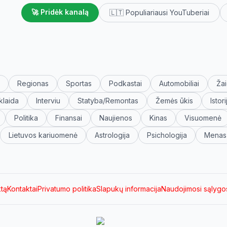
🚀 Pridėk kanalą
🇱🇹 Populiariausi YouTuberiai
Regionas
Sportas
Podkastai
Automobiliai
Žai
klaida
Interviu
Statyba/Remontas
Žemės ūkis
Istori
Politika
Finansai
Naujienos
Kinas
Visuomenė
Lietuvos kariuomenė
Astrologija
Psichologija
Menas
ktą
Kontaktai
Privatumo politika
Slapukų informacija
Naudojimosi sąlygo