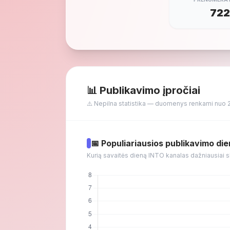
72
📊 Publikavimo įpročiai
⚠️ Nepilna statistika — duomenys renkami nuo 
📅 Populiariausios publikavimo di
Kurią savaitės dieną INTO kanalas dažniausiai 