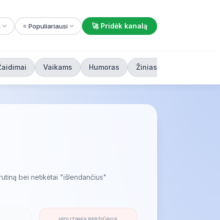
🚀 Pridėk kanalą
i
⭐ Populiariausi
Žaidimai
Vaikams
Humoras
Žiniasklaida
utiną bei netikėtai "išlendančius"
VIDUTINĖS PERŽIŪROS