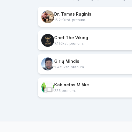
Dr. Tomas Ruginis
15.2 tūkst. prenum.
Chef The Viking
7.1 tūkst. prenum.
Girių Mindis
2.4 tūkst. prenum.
Kabinetas Miške
223 prenum.