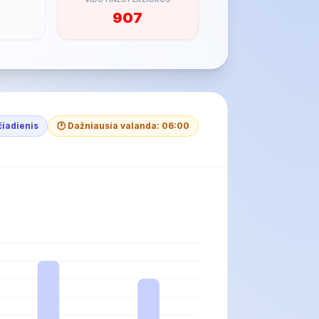
907
čiadienis
🕐 Dažniausia valanda: 06:00