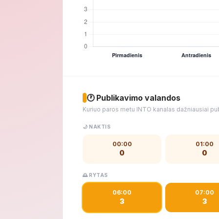
🕐 Publikavimo valandos
Kuriuo paros metu INTO kanalas dažniausiai pu
🌙 NAKTIS
00:00
01:00
0
0
🌅 RYTAS
06:00
07:00
3
3