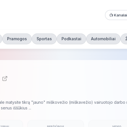
📺 Kanala
Pramogos
Sportas
Podkastai
Automobiliai
le matysite tikrą "jauno" miškovežio (miškavežio) vairuotojo darbo r
 senus iššūkius ...
ORIAI
PERŽIŪROS
VIDEO