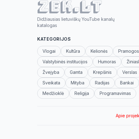
ZEK.lt
Didžiausias lietuviškų YouTube kanalų
katalogas
KATEGORIJOS
Vlogai
Kultūra
Kelionės
Pramogos
Valstybinės institucijos
Humoras
Žinias
Žvejyba
Gamta
Krepšinis
Verslas
Sveikata
Mityba
Radijas
Bankai
Medžioklė
Religija
Programavimas
Apie proje