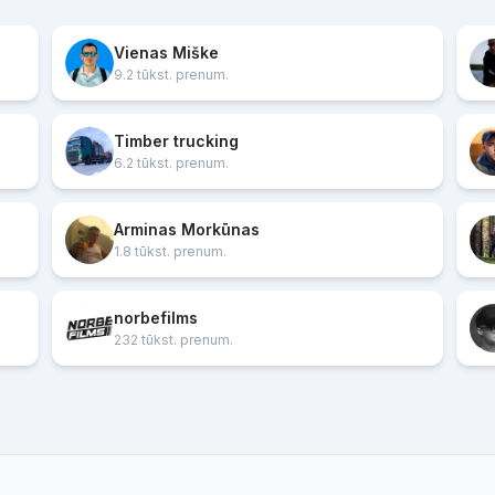
Vienas Miške
9.2 tūkst. prenum.
Timber trucking
6.2 tūkst. prenum.
Arminas Morkūnas
1.8 tūkst. prenum.
norbefilms
232 tūkst. prenum.