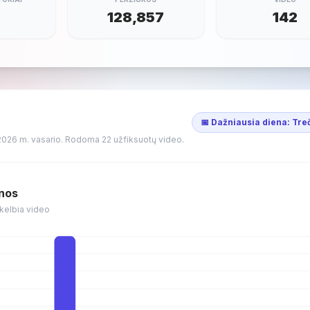
2
128,857
142
📅 Dažniausia diena: Tre
2026 m. vasario. Rodoma 22 užfiksuotų video.
enos
skelbia video