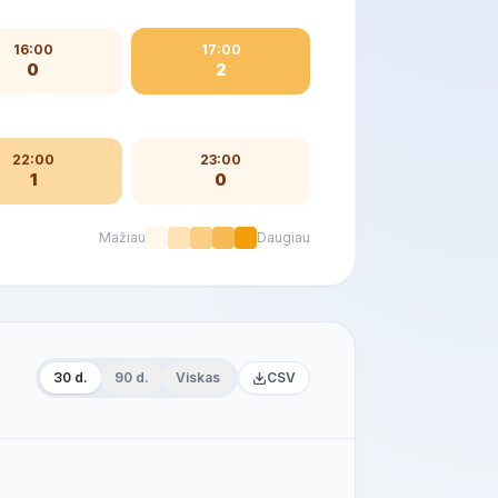
16:00
17:00
0
2
22:00
23:00
1
0
Mažiau
Daugiau
30 d.
90 d.
Viskas
CSV