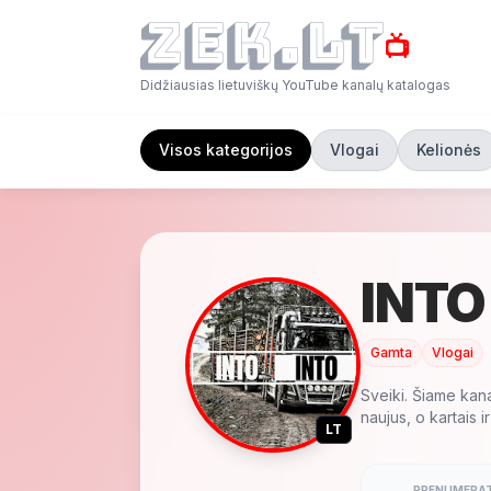
📺
Didžiausias lietuviškų YouTube kanalų katalogas
Visos kategorijos
Vlogai
Kelionės
INTO
Gamta
Vlogai
Sveiki. Šiame kana
naujus, o kartais ir
LT
PRENUMERAT