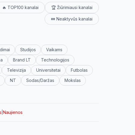
🔥 TOP100 kanalai
🏆 Žiūrimiausi kanalai
💤 Neaktyvūs kanalai
dimai
Studijos
Vaikams
ja
Brand LT
Technologijos
Televizija
Universitetai
Futbolas
NT
Sodas/Daržas
Mokslas
s
|
Naujienos