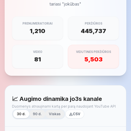
tariasi "jokūbas"
PRENUMERATORIAI
PERŽIŪROS
1,210
445,737
VIDEO
VIDUTINĖS PERŽIŪROS
81
5,503
📈 Augimo dinamika jo3s kanale
Duomenys atnaujinami kartą per parą naudojant YouTube API
30 d.
90 d.
Viskas
CSV