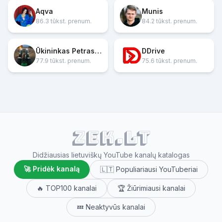
Aqva
Munis
86.3 tūkst. prenum.
84.2 tūkst. prenum.
Ūkininkas Petras Šiaučiunas
DDrive
77.9 tūkst. prenum.
75.6 tūkst. prenum.
ZEK.lt
Didžiausias lietuviškų YouTube kanalų katalogas
🚀 Pridėk kanalą
🇱🇹 Populiariausi YouTuberiai
🔥 TOP100 kanalai
🏆 Žiūrimiausi kanalai
💤 Neaktyvūs kanalai