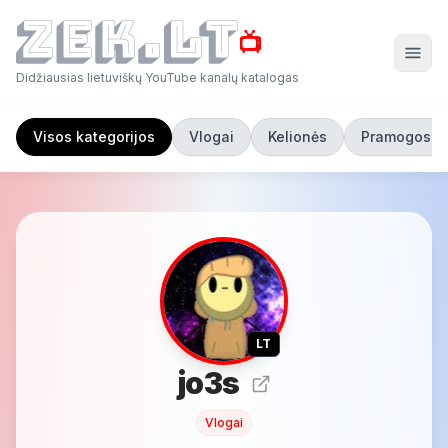
📺
Didžiausias lietuviškų YouTube kanalų katalogas
Visos kategorijos
Vlogai
Kelionės
Pramogos
LT
jo3s
Vlogai