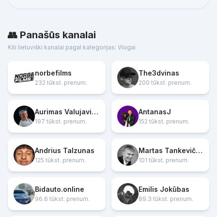
👥 Panašūs kanalai
Kiti lietuviški kanalai pagal kategorijas: Vlogai
norbefilms
The3dvinas
232 tūkst. prenum.
200 tūkst. prenum.
Aurimas Valujavičius
AntanasJ
197 tūkst. prenum.
152 tūkst. prenum.
Andrius Talzunas
Martas Tankevičius
125 tūkst. prenum.
101 tūkst. prenum.
Bidauto.online
Emilis Jokūbas
96.6 tūkst. prenum.
89.3 tūkst. prenum.