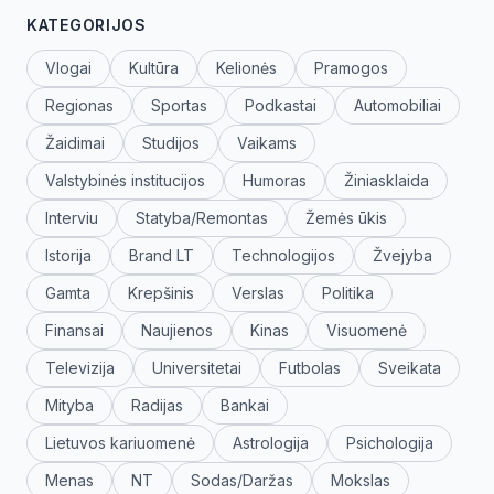
KATEGORIJOS
Vlogai
Kultūra
Kelionės
Pramogos
Regionas
Sportas
Podkastai
Automobiliai
Žaidimai
Studijos
Vaikams
Valstybinės institucijos
Humoras
Žiniasklaida
Interviu
Statyba/Remontas
Žemės ūkis
Istorija
Brand LT
Technologijos
Žvejyba
Gamta
Krepšinis
Verslas
Politika
Finansai
Naujienos
Kinas
Visuomenė
Televizija
Universitetai
Futbolas
Sveikata
Mityba
Radijas
Bankai
Lietuvos kariuomenė
Astrologija
Psichologija
Menas
NT
Sodas/Daržas
Mokslas