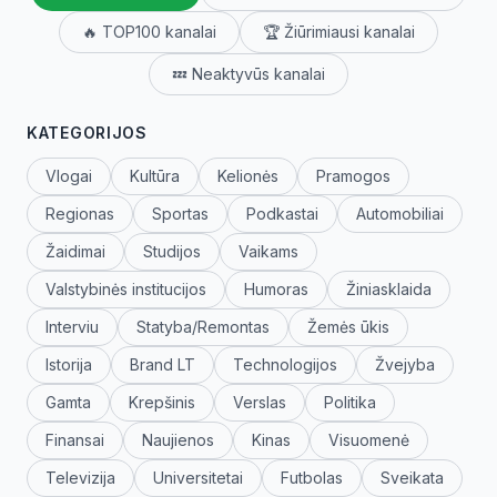
🔥 TOP100 kanalai
🏆 Žiūrimiausi kanalai
💤 Neaktyvūs kanalai
KATEGORIJOS
Vlogai
Kultūra
Kelionės
Pramogos
Regionas
Sportas
Podkastai
Automobiliai
Žaidimai
Studijos
Vaikams
Valstybinės institucijos
Humoras
Žiniasklaida
Interviu
Statyba/Remontas
Žemės ūkis
Istorija
Brand LT
Technologijos
Žvejyba
Gamta
Krepšinis
Verslas
Politika
Finansai
Naujienos
Kinas
Visuomenė
Televizija
Universitetai
Futbolas
Sveikata