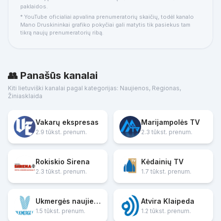
paklaidos.
* YouTube oficialiai apvalina prenumeratorių skaičių, todėl kanalo
Mano Druskininkai grafiko pokyčiai gali matytis tik pasiekus tam
tikrą naujų prenumeratorių ribą.
👥 Panašūs kanalai
Kiti lietuviški kanalai pagal kategorijas: Naujienos, Regionas,
Žiniasklaida
Vakarų ekspresas
Marijampolės TV
2.9 tūkst. prenum.
2.3 tūkst. prenum.
Rokiskio Sirena
Kėdainių TV
2.3 tūkst. prenum.
1.7 tūkst. prenum.
Ukmergės naujienos
Atvira Klaipeda
1.5 tūkst. prenum.
1.2 tūkst. prenum.