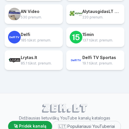
AN Video
AlytausgidasLT Portalas
530 prenum.
220 prenum.
Delfi
15min
185 tūkst. prenum.
137 tūkst. prenum.
Lrytas.lt
Delfi TV Sportas
85.1 tūkst. prenum.
19.1 tūkst. prenum.
ZEK.lt
Didžiausias lietuviškų YouTube kanalų katalogas
🚀 Pridėk kanalą
🇱🇹 Populiariausi YouTuberiai