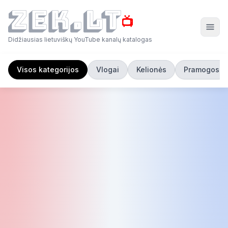
📺
Didžiausias lietuviškų YouTube kanalų katalogas
Visos kategorijos
Vlogai
Kelionės
Pramogos