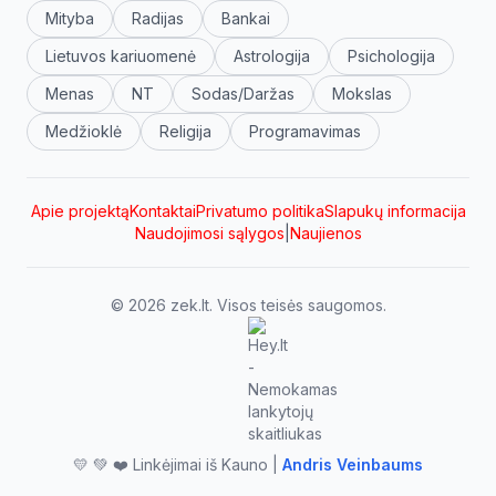
Mityba
Radijas
Bankai
Lietuvos kariuomenė
Astrologija
Psichologija
Menas
NT
Sodas/Daržas
Mokslas
Medžioklė
Religija
Programavimas
Apie projektą
Kontaktai
Privatumo politika
Slapukų informacija
Naudojimosi sąlygos
|
Naujienos
© 2026 zek.lt. Visos teisės saugomos.
💛 💚 ❤️ Linkėjimai iš Kauno |
Andris Veinbaums