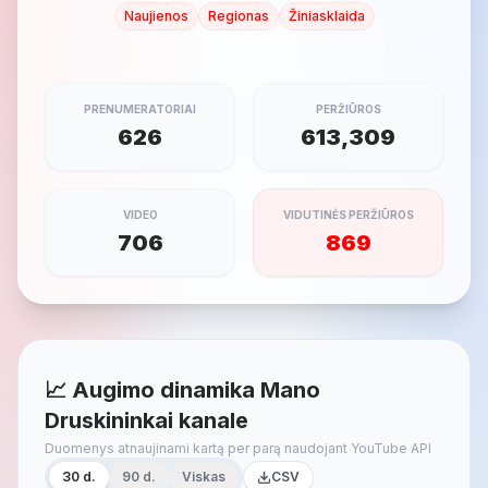
Naujienos
Regionas
Žiniasklaida
PRENUMERATORIAI
PERŽIŪROS
626
613,309
VIDEO
VIDUTINĖS PERŽIŪROS
706
869
📈 Augimo dinamika Mano
Druskininkai kanale
Duomenys atnaujinami kartą per parą naudojant YouTube API
30 d.
90 d.
Viskas
CSV