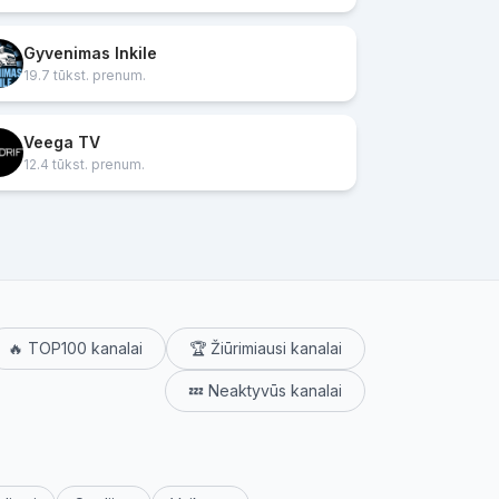
Gyvenimas Inkile
19.7 tūkst. prenum.
Veega TV
12.4 tūkst. prenum.
🔥 TOP100 kanalai
🏆 Žiūrimiausi kanalai
💤 Neaktyvūs kanalai