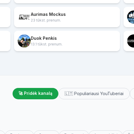
Aurimas Mockus
23 tūkst. prenum.
Duok Penkis
13.1 tūkst. prenum.
🚀 Pridėk kanalą
🇱🇹 Populiariausi YouTuberiai