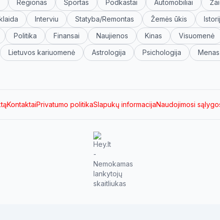
Regionas
Sportas
Podkastai
Automobiliai
Žai
klaida
Interviu
Statyba/Remontas
Žemės ūkis
Istori
Politika
Finansai
Naujienos
Kinas
Visuomenė
Lietuvos kariuomenė
Astrologija
Psichologija
Menas
ktą
Kontaktai
Privatumo politika
Slapukų informacija
Naudojimosi sąlygo