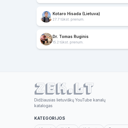
Kotaro Hisada (Lietuva)
27.7 tūkst. prenum.
Dr. Tomas Ruginis
15.2 tūkst. prenum.
ZEK.lt
Didžiausias lietuviškų YouTube kanalų
katalogas
KATEGORIJOS