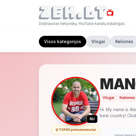
📺
Didžiausias lietuviškų YouTube kanalų katalogas
Visos kategorijos
Vlogai
Kelionės
MAN
Vlogai
Kelionės
Hi. My name is Alex
best country! Click
RU
🥇 TOP65 prenumeratoriai
PRENUMERAT