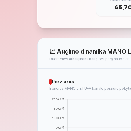
65,7
📈 Augimo dinamika MANO L
Duomenys atnaujinami kartą per parą naudojan
Peržiūros
Bendras MANO LIETUVA kanalo peržiūrų pokytis p