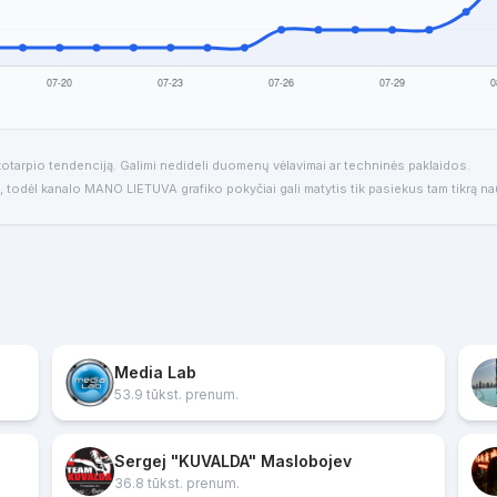
tarpio tendenciją. Galimi nedideli duomenų vėlavimai ar techninės paklaidos.
ų, todėl kanalo MANO LIETUVA grafiko pokyčiai gali matytis tik pasiekus tam tikrą na
s
Media Lab
53.9 tūkst. prenum.
Sergej "KUVALDA" Maslobojev
36.8 tūkst. prenum.