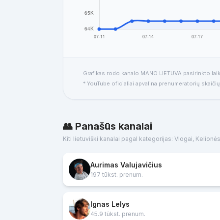
Grafikas rodo kanalo MANO LIETUVA pasirinkto laiko
* YouTube oficialiai apvalina prenumeratorių skaiči
👥 Panašūs kanalai
Kiti lietuviški kanalai pagal kategorijas: Vlogai, Kelionė
Aurimas Valujavičius
197 tūkst. prenum.
Ignas Lelys
45.9 tūkst. prenum.