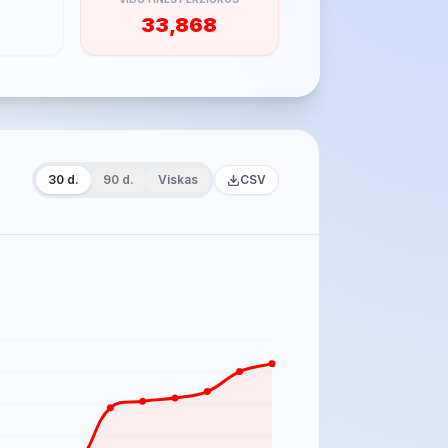
33,868
30 d.
90 d.
Viskas
CSV