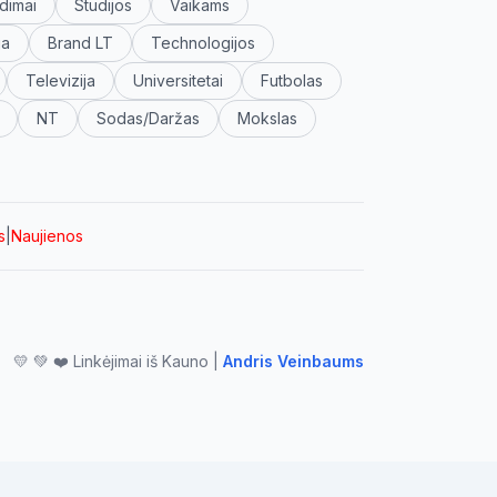
dimai
Studijos
Vaikams
ja
Brand LT
Technologijos
Televizija
Universitetai
Futbolas
NT
Sodas/Daržas
Mokslas
s
|
Naujienos
💛 💚 ❤️ Linkėjimai iš Kauno |
Andris Veinbaums