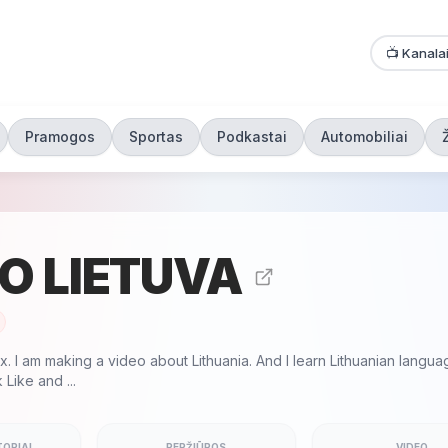
📺 Kanala
Pramogos
Sportas
Podkastai
Automobiliai
O LIETUVA
. I am making a video about Lithuania. And I learn Lithuanian language.
 Like and ...
ORIAI
PERŽIŪROS
VIDEO