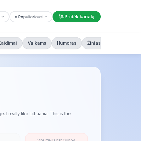
🚀 Pridėk kanalą
i
⭐ Populiariausi
Žaidimai
Vaikams
Humoras
Žiniasklaida
 I really like Lithuania. This is the
VIDUTINĖS PERŽIŪROS