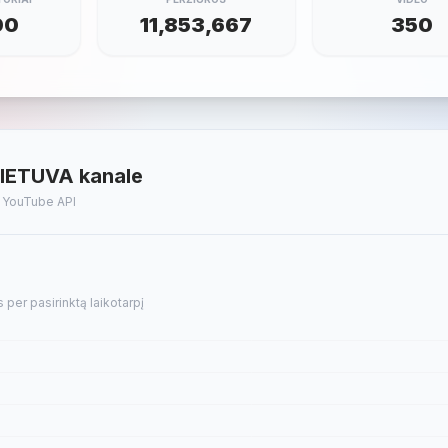
00
11,853,667
350
IETUVA kanale
t YouTube API
er pasirinktą laikotarpį