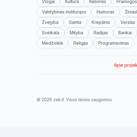
Vlogai
Kultūra
Kelionės
Pramogos
Valstybinės institucijos
Humoras
Žinias
Žvejyba
Gamta
Krepšinis
Verslas
Sveikata
Mityba
Radijas
Bankai
Medžioklė
Religija
Programavimas
Apie proje
© 2026 zek.lt. Visos teisės saugomos.