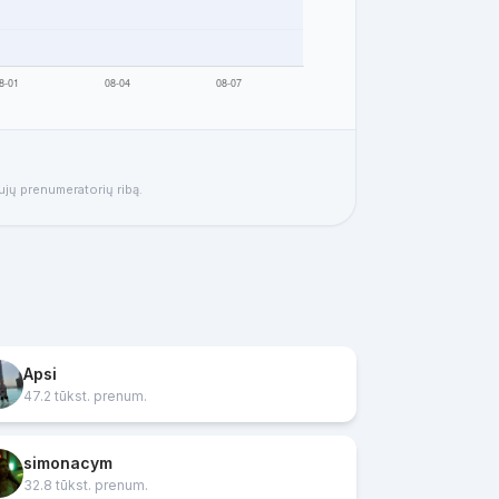
ujų prenumeratorių ribą.
Apsi
47.2 tūkst. prenum.
simonacym
32.8 tūkst. prenum.