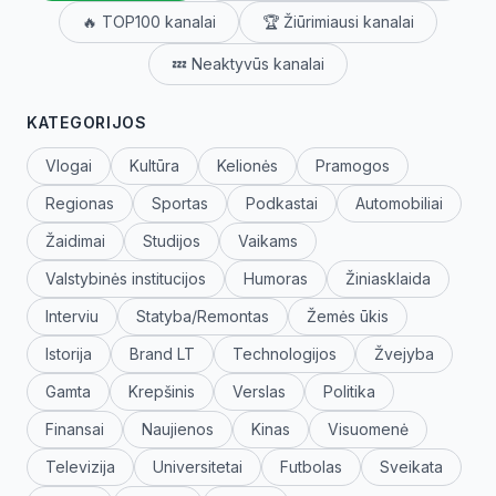
🔥 TOP100 kanalai
🏆 Žiūrimiausi kanalai
💤 Neaktyvūs kanalai
KATEGORIJOS
Vlogai
Kultūra
Kelionės
Pramogos
Regionas
Sportas
Podkastai
Automobiliai
Žaidimai
Studijos
Vaikams
Valstybinės institucijos
Humoras
Žiniasklaida
Interviu
Statyba/Remontas
Žemės ūkis
Istorija
Brand LT
Technologijos
Žvejyba
Gamta
Krepšinis
Verslas
Politika
Finansai
Naujienos
Kinas
Visuomenė
Televizija
Universitetai
Futbolas
Sveikata