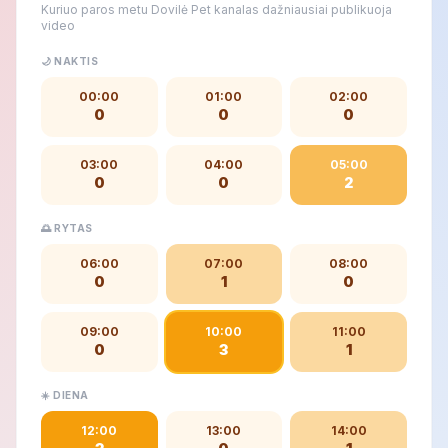
Kuriuo paros metu Dovilė Pet kanalas dažniausiai publikuoja
video
🌙 NAKTIS
00:00
01:00
02:00
0
0
0
03:00
04:00
05:00
0
0
2
🌅 RYTAS
06:00
07:00
08:00
0
1
0
09:00
10:00
11:00
0
3
1
☀️ DIENA
12:00
13:00
14:00