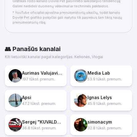
Grafikas rodo kanalo Dovilė Pet pasirinkto laikotarpio tendenciją.
Galimi nedideli duomenų vėlavimai ar techninės paklaidos.
* YouTube oficialiai apvalina prenumeratorių skaičių, todėl kanalo
Dovilė Pet grafiko pokyčiai gali matytis tik pasiekus tam tikrą naujų
prenumeratorių ribą.
👥 Panašūs kanalai
Kiti lietuviški kanalai pagal kategorijas: Kelionės, Vlogai
Aurimas Valujavičius
Media Lab
197 tūkst. prenum.
53.9 tūkst. prenum.
Apsi
Ignas Lelys
47.2 tūkst. prenum.
45.9 tūkst. prenum.
Sergej "KUVALDA" Maslobojev
simonacym
36.8 tūkst. prenum.
32.8 tūkst. prenum.