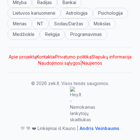
Mityba
Radijas
Bankai
Lietuvos kariuomenė
Astrologija
Psichologija
Menas
NT
Sodas/Daržas
Mokslas
Medžioklė
Religija
Programavimas
Apie projektą
Kontaktai
Privatumo politika
Slapukų informacija
Naudojimosi sąlygos
|
Naujienos
© 2026 zek.lt. Visos teisės saugomos.
💛 💚 ❤️ Linkėjimai iš Kauno |
Andris Veinbaums