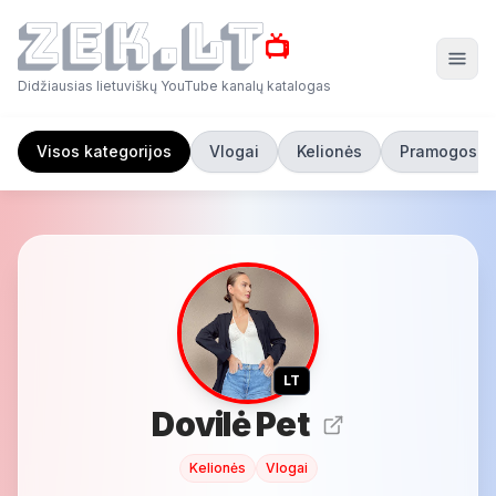
📺
Didžiausias lietuviškų YouTube kanalų katalogas
Visos kategorijos
Vlogai
Kelionės
Pramogos
LT
Dovilė Pet
Kelionės
Vlogai