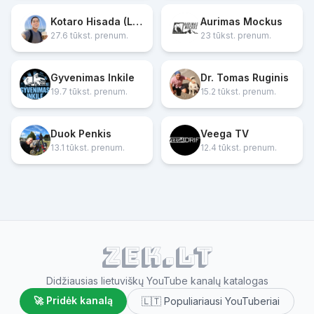
Kotaro Hisada (Lietuva)
Aurimas Mockus
27.6 tūkst. prenum.
23 tūkst. prenum.
Gyvenimas Inkile
Dr. Tomas Ruginis
19.7 tūkst. prenum.
15.2 tūkst. prenum.
Duok Penkis
Veega TV
13.1 tūkst. prenum.
12.4 tūkst. prenum.
ZEK.lt
Didžiausias lietuviškų YouTube kanalų katalogas
🚀 Pridėk kanalą
🇱🇹 Populiariausi YouTuberiai