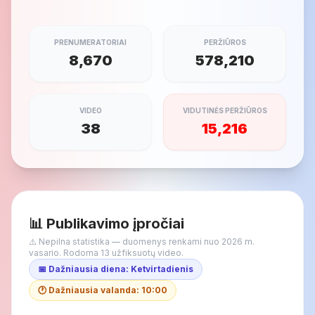
PRENUMERATORIAI
PERŽIŪROS
8,670
578,210
VIDEO
VIDUTINĖS PERŽIŪROS
38
15,216
📊 Publikavimo įpročiai
⚠️ Nepilna statistika — duomenys renkami nuo 2026 m.
vasario. Rodoma 13 užfiksuotų video.
📅 Dažniausia diena: Ketvirtadienis
🕐 Dažniausia valanda: 10:00