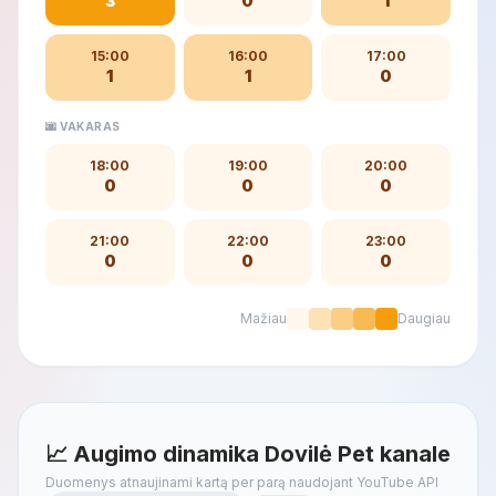
3
0
1
15:00
16:00
17:00
1
1
0
🌆 VAKARAS
18:00
19:00
20:00
0
0
0
21:00
22:00
23:00
0
0
0
Mažiau
Daugiau
📈 Augimo dinamika Dovilė Pet kanale
Duomenys atnaujinami kartą per parą naudojant YouTube API