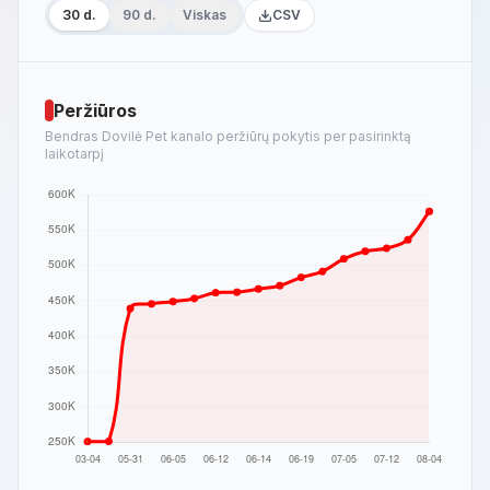
30 d.
90 d.
Viskas
CSV
Peržiūros
Bendras Dovilė Pet kanalo peržiūrų pokytis per pasirinktą
laikotarpį