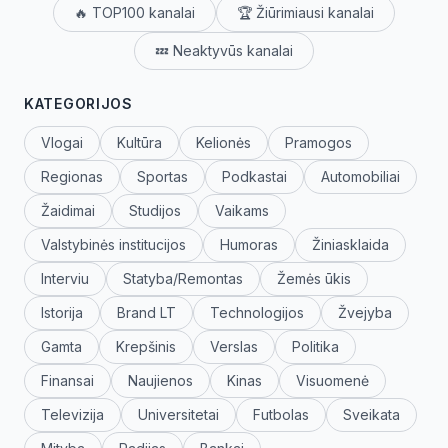
🔥 TOP100 kanalai
🏆 Žiūrimiausi kanalai
💤 Neaktyvūs kanalai
KATEGORIJOS
Vlogai
Kultūra
Kelionės
Pramogos
Regionas
Sportas
Podkastai
Automobiliai
Žaidimai
Studijos
Vaikams
Valstybinės institucijos
Humoras
Žiniasklaida
Interviu
Statyba/Remontas
Žemės ūkis
Istorija
Brand LT
Technologijos
Žvejyba
Gamta
Krepšinis
Verslas
Politika
Finansai
Naujienos
Kinas
Visuomenė
Televizija
Universitetai
Futbolas
Sveikata