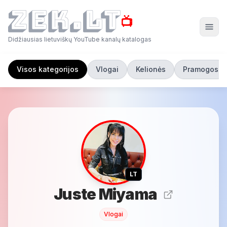
📺
Didžiausias lietuviškų YouTube kanalų katalogas
Visos kategorijos
Vlogai
Kelionės
Pramogos
LT
Juste Miyama
Vlogai