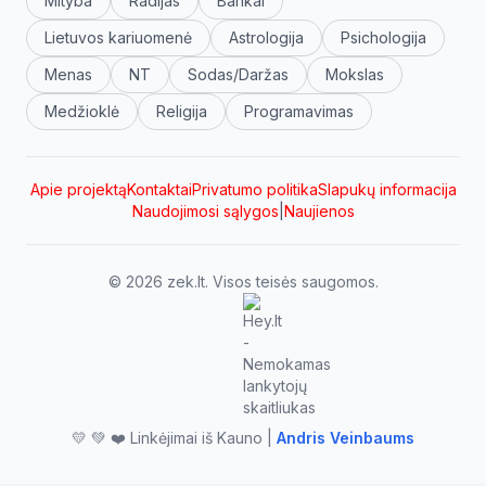
Mityba
Radijas
Bankai
Lietuvos kariuomenė
Astrologija
Psichologija
Menas
NT
Sodas/Daržas
Mokslas
Medžioklė
Religija
Programavimas
Apie projektą
Kontaktai
Privatumo politika
Slapukų informacija
Naudojimosi sąlygos
|
Naujienos
© 2026 zek.lt. Visos teisės saugomos.
💛 💚 ❤️ Linkėjimai iš Kauno |
Andris Veinbaums