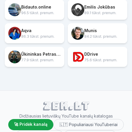
Bidauto.online
Emilis Jokūbas
96.5 tūkst. prenum.
89.1 tūkst. prenum.
Aqva
Munis
86.3 tūkst. prenum.
84.2 tūkst. prenum.
Ūkininkas Petras Šiaučiunas
DDrive
77.9 tūkst. prenum.
75.6 tūkst. prenum.
ZEK.lt
Didžiausias lietuviškų YouTube kanalų katalogas
🚀 Pridėk kanalą
🇱🇹 Populiariausi YouTuberiai