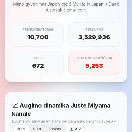
Mano gyvenimas Japonijoje :) My life in Japan :) Email:
justesgk@gmail.com
PRENUMERATORIAI
PERŽIŪROS
10,700
3,529,936
VIDEO
VIDUTINĖS PERŽIŪROS
672
5,253
📈 Augimo dinamika Juste Miyama
kanale
Duomenys atnaujinami kartą per parą naudojant YouTube API
30 d.
90 d.
Viskas
CSV