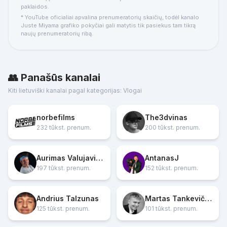
paklaidos.
* YouTube oficialiai apvalina prenumeratorių skaičių, todėl kanalo
Juste Miyama grafiko pokyčiai gali matytis tik pasiekus tam tikrą
naujų prenumeratorių ribą.
👥 Panašūs kanalai
Kiti lietuviški kanalai pagal kategorijas: Vlogai
norbefilms
The3dvinas
232 tūkst. prenum.
200 tūkst. prenum.
Aurimas Valujavičius
AntanasJ
197 tūkst. prenum.
152 tūkst. prenum.
Andrius Talzunas
Martas Tankevičius
125 tūkst. prenum.
101 tūkst. prenum.