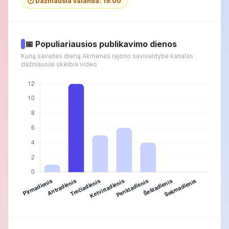
🕐 Dažniausia valanda: 19:00
📅 Populiariausios publikavimo dienos
Kurią savaitės dieną Akmenės rajono savivaldybė kanalas
dažniausiai skelbia video