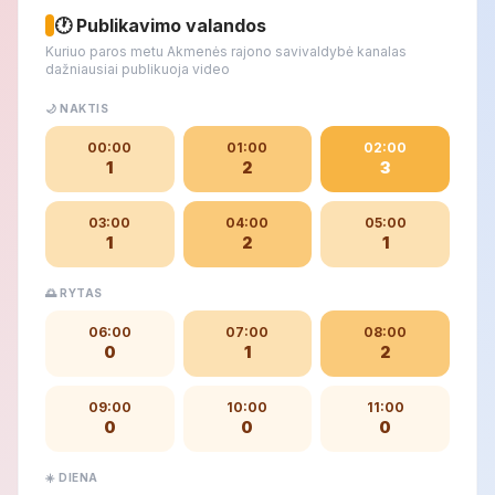
🕐 Publikavimo valandos
Kuriuo paros metu Akmenės rajono savivaldybė kanalas
dažniausiai publikuoja video
🌙 NAKTIS
00:00
01:00
02:00
1
2
3
03:00
04:00
05:00
1
2
1
🌅 RYTAS
06:00
07:00
08:00
0
1
2
09:00
10:00
11:00
0
0
0
☀️ DIENA