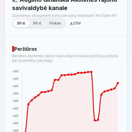
savivaldybė kanale
Duomenys atnaujinami kartą per parą naudojant YouTube API
30 d.
90 d.
Viskas
CSV
Peržiūros
Bendras Akmenės rajono savivaldybė kanalo peržiūrų pokytis
per pasirinktą laikotarpį