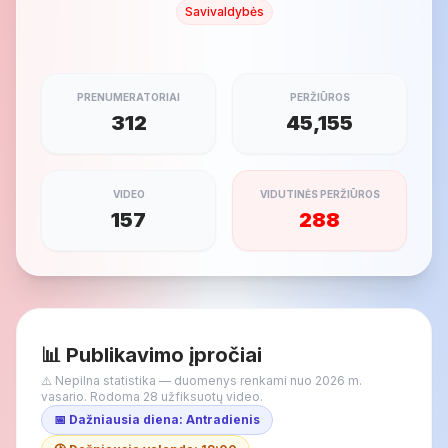
Savivaldybės
PRENUMERATORIAI
PERŽIŪROS
312
45,155
VIDEO
VIDUTINĖS PERŽIŪROS
157
288
📊 Publikavimo įpročiai
⚠️ Nepilna statistika — duomenys renkami nuo 2026 m.
vasario. Rodoma 28 užfiksuotų video.
📅 Dažniausia diena: Antradienis