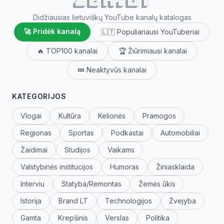
Didžiausias lietuviškų YouTube kanalų katalogas
🚀 Pridėk kanalą
🇱🇹 Populiariausi YouTuberiai
🔥 TOP100 kanalai
🏆 Žiūrimiausi kanalai
💤 Neaktyvūs kanalai
KATEGORIJOS
Vlogai
Kultūra
Kelionės
Pramogos
Regionas
Sportas
Podkastai
Automobiliai
Žaidimai
Studijos
Vaikams
Valstybinės institucijos
Humoras
Žiniasklaida
Interviu
Statyba/Remontas
Žemės ūkis
Istorija
Brand LT
Technologijos
Žvejyba
Gamta
Krepšinis
Verslas
Politika