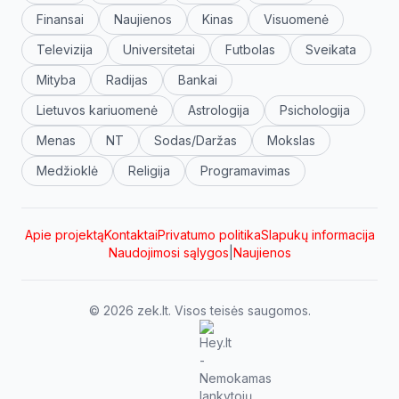
Finansai
Naujienos
Kinas
Visuomenė
Televizija
Universitetai
Futbolas
Sveikata
Mityba
Radijas
Bankai
Lietuvos kariuomenė
Astrologija
Psichologija
Menas
NT
Sodas/Daržas
Mokslas
Medžioklė
Religija
Programavimas
Apie projektą
Kontaktai
Privatumo politika
Slapukų informacija
Naudojimosi sąlygos
|
Naujienos
© 2026 zek.lt. Visos teisės saugomos.