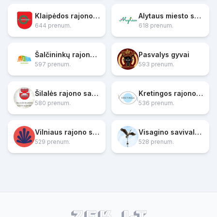
Klaipėdos rajono savivaldybė
Alytaus miesto savivaldybės administracija
644 prenum.
618 prenum.
Šalčininkų rajono savivaldybė
Pasvalys gyvai
597 prenum.
593 prenum.
Šilalės rajono savivaldybė
Kretingos rajono savivaldybė
580 prenum.
536 prenum.
Vilniaus rajono savivaldybė
Visagino savivaldybė
529 prenum.
528 prenum.
ZEK.lt