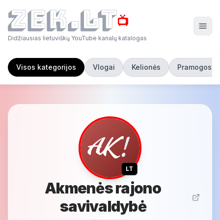
📺
Didžiausias lietuviškų YouTube kanalų katalogas
Visos kategorijos
Vlogai
Kelionės
Pramogos
LT
Akmenės rajono
savivaldybė