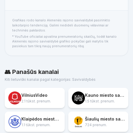
Grafikas rodo kanalo Akmenės rajono savivaldybė pasirinkto
laikotarpio tendenciją. Galimi nedideli duomenų vėlavimai ar
techninės paklaidos.
* YouTube oficialiai apvalina prenumeratorių skaičių, todėl kanalo
Akmenės rajono savivaldybė grafiko pokyčiai gali matytis tik
pasiekus tam tikrą naujų prenumeratorių ribą.
👥 Panašūs kanalai
Kiti lietuviški kanalai pagal kategorijas: Savivaldybės
VilniusVideo
Kauno miesto savivaldybė
2.1 tūkst. prenum.
1.5 tūkst. prenum.
Klaipėdos miesto savivaldybė
Šiaulių miesto savivaldybė
1.1 tūkst. prenum.
724 prenum.