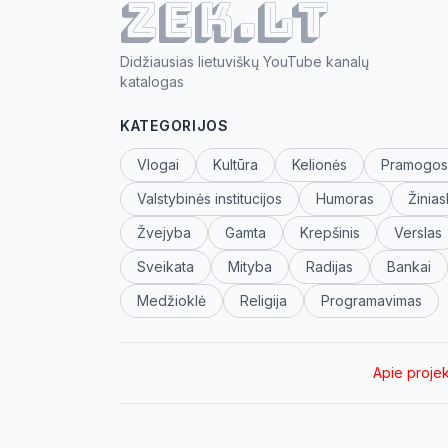
ZEK.lt
Didžiausias lietuviškų YouTube kanalų
katalogas
KATEGORIJOS
Vlogai
Kultūra
Kelionės
Pramogos
Valstybinės institucijos
Humoras
Žinias
Žvejyba
Gamta
Krepšinis
Verslas
Sveikata
Mityba
Radijas
Bankai
Medžioklė
Religija
Programavimas
Apie proje