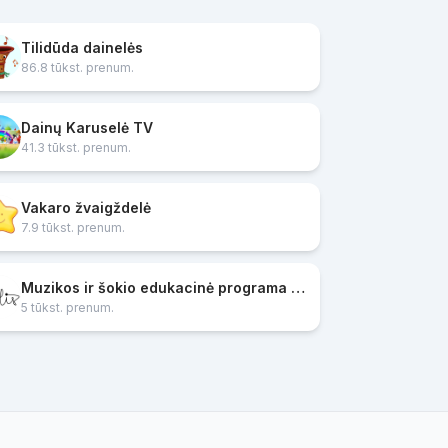
Tilidūda dainelės
86.8 tūkst. prenum.
Dainų Karuselė TV
41.3 tūkst. prenum.
Vakaro žvaigždelė
7.9 tūkst. prenum.
Muzikos ir šokio edukacinė programa SOLIS
5 tūkst. prenum.