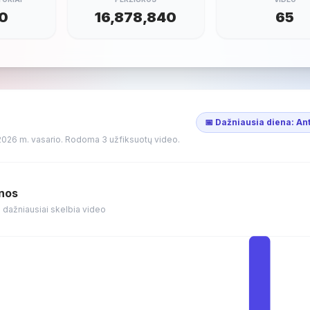
0
16,878,840
65
📅 Dažniausia diena: An
2026 m. vasario. Rodoma 3 užfiksuotų video.
enos
 dažniausiai skelbia video