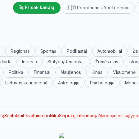
🚀 Pridėk kanalą
🇱🇹 Populiariausi YouTuberiai
Regionas
Sportas
Podkastai
Automobiliai
Žai
klaida
Interviu
Statyba/Remontas
Žemės ūkis
Istori
Politika
Finansai
Naujienos
Kinas
Visuomenė
Lietuvos kariuomenė
Astrologija
Psichologija
Menas
ktą
Kontaktai
Privatumo politika
Slapukų informacija
Naudojimosi sąlygo