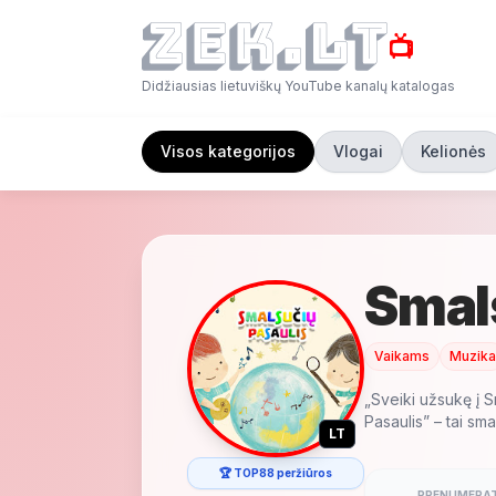
📺
Didžiausias lietuviškų YouTube kanalų katalogas
Visos kategorijos
Vlogai
Kelionės
Smal
Vaikams
Muzika
„Sveiki užsukę į S
Pasaulis” – tai smag
LT
🏆 TOP88 peržiūros
PRENUMERAT