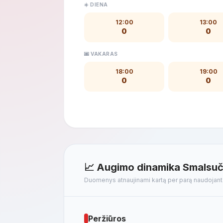
☀️ DIENA
12:00
13:00
0
0
🌆 VAKARAS
18:00
19:00
0
0
📈 Augimo dinamika Smalsuči
Duomenys atnaujinami kartą per parą naudojan
Peržiūros