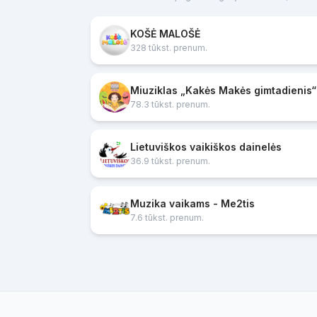
KOŠĖ MALOŠĖ
328 tūkst. prenum.
Miuziklas „Kakės Makės gimtadienis“
78.3 tūkst. prenum.
Lietuviškos vaikiškos dainelės
36.9 tūkst. prenum.
Muzika vaikams - Me2tis
7.6 tūkst. prenum.