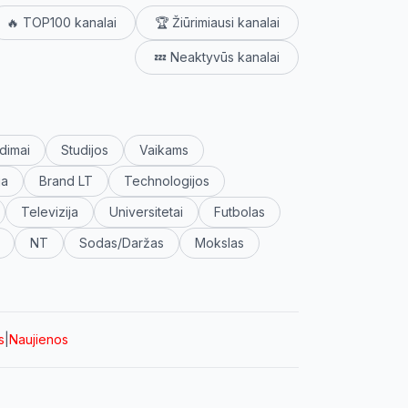
🔥 TOP100 kanalai
🏆 Žiūrimiausi kanalai
💤 Neaktyvūs kanalai
dimai
Studijos
Vaikams
ja
Brand LT
Technologijos
Televizija
Universitetai
Futbolas
NT
Sodas/Daržas
Mokslas
s
|
Naujienos