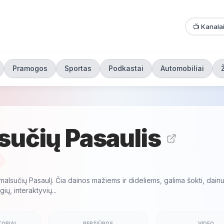
📺 Kanala
Pramogos
Sportas
Podkastai
Automobiliai
sučių Pasaulis
malsučių Pasaulį. Čia dainos mažiems ir dideliems, galima šokti, dainu
ių, interaktyvių...
ORIAI
PERŽIŪROS
VIDEO