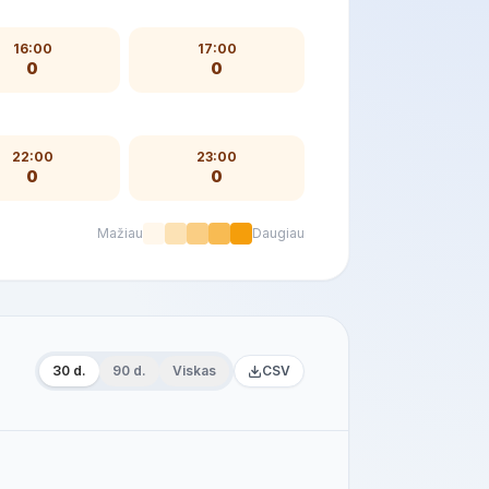
16:00
17:00
0
0
22:00
23:00
0
0
Mažiau
Daugiau
30 d.
90 d.
Viskas
CSV