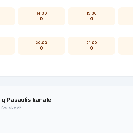
14:00
15:00
0
0
20:00
21:00
0
0
ų Pasaulis kanale
t YouTube API