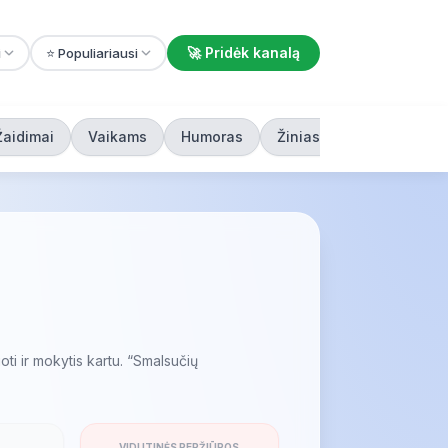
🚀 Pridėk kanalą
i
⭐ Populiariausi
Žaidimai
Vaikams
Humoras
Žiniasklaida
oti ir mokytis kartu. “Smalsučių
VIDUTINĖS PERŽIŪROS