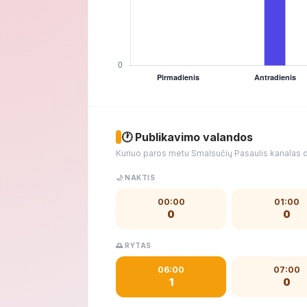
🕐 Publikavimo valandos
Kuriuo paros metu Smalsučių Pasaulis kanalas d
🌙 NAKTIS
00:00
01:00
0
0
🌅 RYTAS
06:00
07:00
1
0