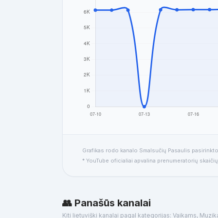
Grafikas rodo kanalo Smalsučių Pasaulis pasirinkto
* YouTube oficialiai apvalina prenumeratorių skaičių
👥 Panašūs kanalai
Kiti lietuviški kanalai pagal kategorijas: Vaikams, Muzik