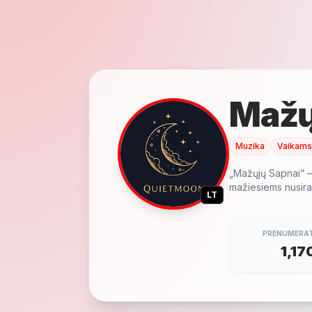
Mažų
Muzika
Vaikams
„Mažųjų Sapnai“ –
mažiesiems nusirami
LT
PRENUMERAT
1,17