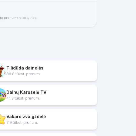
ujų prenumeratorių ribą.
Tilidūda dainelės
86.8 tūkst. prenum.
Dainų Karuselė TV
41.3 tūkst. prenum.
Vakaro žvaigždelė
7.9 tūkst. prenum.