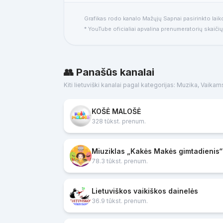
Grafikas rodo kanalo Mažųjų Sapnai pasirinkto laik
* YouTube oficialiai apvalina prenumeratorių skaičių
👥 Panašūs kanalai
Kiti lietuviški kanalai pagal kategorijas: Muzika, Vaikam
KOŠĖ MALOŠĖ
328 tūkst. prenum.
Miuziklas „Kakės Makės gimtadienis“
78.3 tūkst. prenum.
Lietuviškos vaikiškos dainelės
36.9 tūkst. prenum.