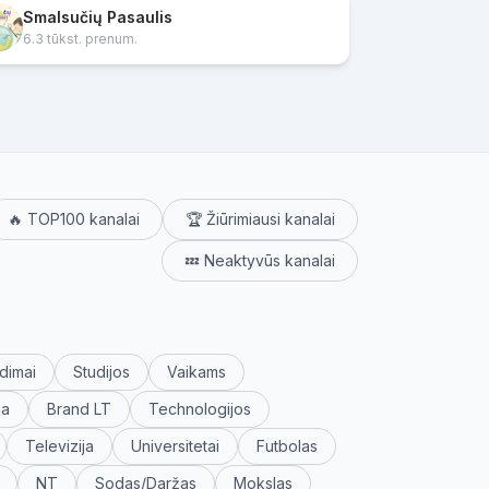
Smalsučių Pasaulis
6.3 tūkst. prenum.
🔥 TOP100 kanalai
🏆 Žiūrimiausi kanalai
💤 Neaktyvūs kanalai
dimai
Studijos
Vaikams
ja
Brand LT
Technologijos
Televizija
Universitetai
Futbolas
NT
Sodas/Daržas
Mokslas