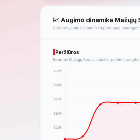
📈 Augimo dinamika Mažųjų 
Duomenys atnaujinami kartą per parą naudojan
Peržiūros
Bendras Mažųjų Sapnai kanalo peržiūrų pokytis p