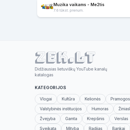
Muzika vaikams - Me2tis
7.6 tūkst. prenum.
ZEK.lt
Didžiausias lietuviškų YouTube kanalų
katalogas
KATEGORIJOS
Vlogai
Kultūra
Kelionės
Pramogos
Valstybinės institucijos
Humoras
Žinias
Žvejyba
Gamta
Krepšinis
Verslas
Sveikata
Mityba
Radijas
Bankai