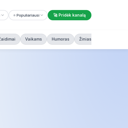
🚀 Pridėk kanalą
i
⭐ Populiariausi
Žaidimai
Vaikams
Humoras
Žiniasklaida