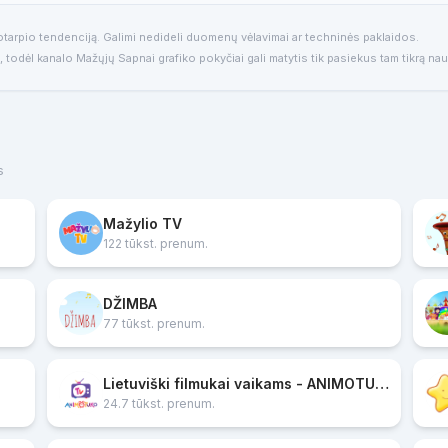
otarpio tendenciją. Galimi nedideli duomenų vėlavimai ar techninės paklaidos.
, todėl kanalo Mažųjų Sapnai grafiko pokyčiai gali matytis tik pasiekus tam tikrą na
s
Mažylio TV
122 tūkst. prenum.
DŽIMBA
77 tūkst. prenum.
Lietuviški filmukai vaikams - ANIMOTUKO TV
24.7 tūkst. prenum.