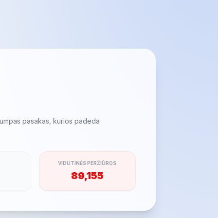
 trumpas pasakas, kurios padeda
VIDUTINĖS PERŽIŪROS
89,155