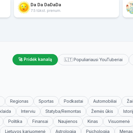
Da Da DaDaDa
7.5 tūkst. prenum.
🚀 Pridėk kanalą
🇱🇹 Populiariausi YouTuberiai
Regionas
Sportas
Podkastai
Automobiliai
Žai
klaida
Interviu
Statyba/Remontas
Žemės ūkis
Istori
Politika
Finansai
Naujienos
Kinas
Visuomenė
Lietuvos kariuomenė
Astrologija
Psichologija
Menas