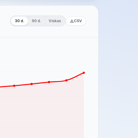
30 d.
90 d.
Viskas
CSV