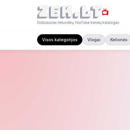
📺
Didžiausias lietuviškų YouTube kanalų katalogas
Visos kategorijos
Vlogai
Kelionės