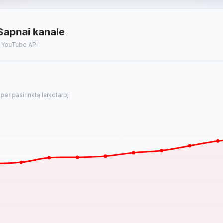
Sapnai kanale
t YouTube API
er pasirinktą laikotarpį