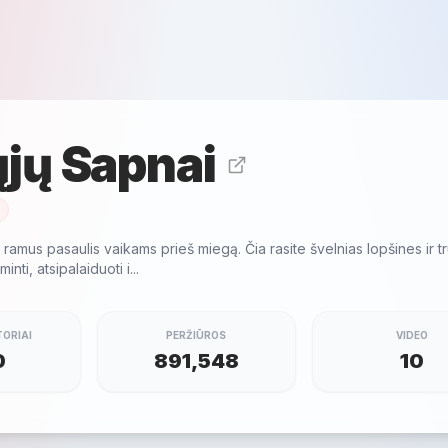
jų Sapnai
 ramus pasaulis vaikams prieš miegą. Čia rasite švelnias lopšines ir
nti, atsipalaiduoti i...
ORIAI
PERŽIŪROS
VIDEO
0
891,548
10