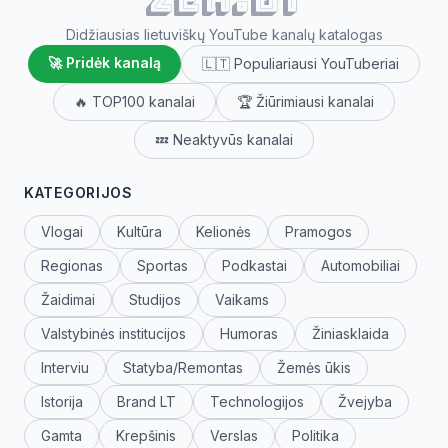
Didžiausias lietuviškų YouTube kanalų katalogas
🚀 Pridėk kanalą
🇱🇹 Populiariausi YouTuberiai
🔥 TOP100 kanalai
🏆 Žiūrimiausi kanalai
💤 Neaktyvūs kanalai
KATEGORIJOS
Vlogai
Kultūra
Kelionės
Pramogos
Regionas
Sportas
Podkastai
Automobiliai
Žaidimai
Studijos
Vaikams
Valstybinės institucijos
Humoras
Žiniasklaida
Interviu
Statyba/Remontas
Žemės ūkis
Istorija
Brand LT
Technologijos
Žvejyba
Gamta
Krepšinis
Verslas
Politika