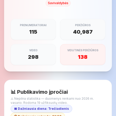
Savivaldybės
PRENUMERATORIAI
PERŽIŪROS
115
40,987
VIDEO
VIDUTINĖS PERŽIŪROS
298
138
📊 Publikavimo įpročiai
⚠️ Nepilna statistika — duomenys renkami nuo 2026 m.
vasario. Rodoma 19 užfiksuotų video.
📅 Dažniausia diena: Trečiadienis