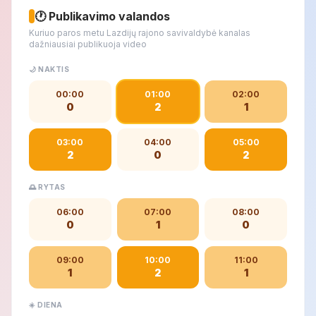
🕐 Publikavimo valandos
Kuriuo paros metu Lazdijų rajono savivaldybė kanalas
dažniausiai publikuoja video
🌙 NAKTIS
00:00
01:00
02:00
0
2
1
03:00
04:00
05:00
2
0
2
🌅 RYTAS
06:00
07:00
08:00
0
1
0
09:00
10:00
11:00
1
2
1
☀️ DIENA