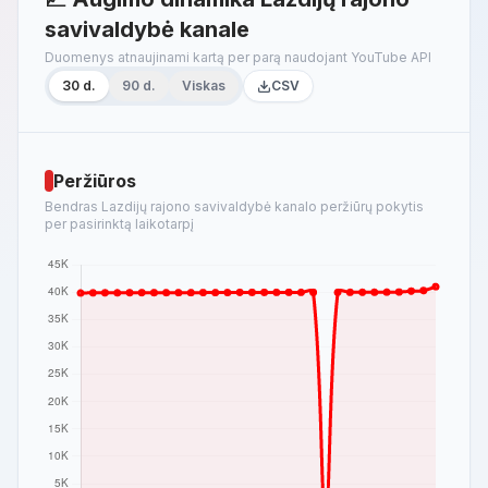
savivaldybė kanale
Duomenys atnaujinami kartą per parą naudojant YouTube API
30 d.
90 d.
Viskas
CSV
Peržiūros
Bendras Lazdijų rajono savivaldybė kanalo peržiūrų pokytis
per pasirinktą laikotarpį