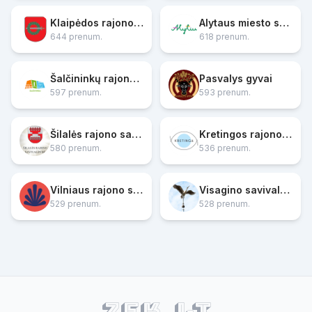
Klaipėdos rajono savivaldybė
Alytaus miesto savivaldybės administracija
644 prenum.
618 prenum.
Šalčininkų rajono savivaldybė
Pasvalys gyvai
597 prenum.
593 prenum.
Šilalės rajono savivaldybė
Kretingos rajono savivaldybė
580 prenum.
536 prenum.
Vilniaus rajono savivaldybė
Visagino savivaldybė
529 prenum.
528 prenum.
ZEK.lt