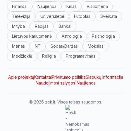
Finansai
Naujienos
Kinas
Visuomenė
Televizija
Universitetai
Futbolas
Sveikata
Mityba
Radijas
Bankai
Lietuvos kariuomenė
Astrologija
Psichologija
Menas
NT
Sodas/Daržas
Mokslas
Medžioklė
Religija
Programavimas
Apie projektą
Kontaktai
Privatumo politika
Slapukų informacija
Naudojimosi sąlygos
|
Naujienos
© 2026 zek.lt. Visos teisės saugomos.