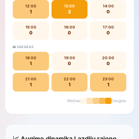
12:00
13:00
14:00
1
2
0
15:00
16:00
17:00
0
0
0
🌆 VAKARAS
18:00
19:00
20:00
1
0
0
21:00
22:00
23:00
1
1
1
Mažiau
Daugiau
📈 Augimo dinamika Lazdijų rajono