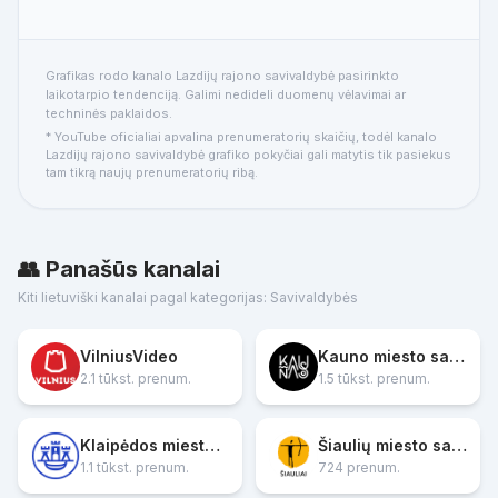
Grafikas rodo kanalo Lazdijų rajono savivaldybė pasirinkto
laikotarpio tendenciją. Galimi nedideli duomenų vėlavimai ar
techninės paklaidos.
* YouTube oficialiai apvalina prenumeratorių skaičių, todėl kanalo
Lazdijų rajono savivaldybė grafiko pokyčiai gali matytis tik pasiekus
tam tikrą naujų prenumeratorių ribą.
👥 Panašūs kanalai
Kiti lietuviški kanalai pagal kategorijas: Savivaldybės
VilniusVideo
Kauno miesto savivaldybė
2.1 tūkst. prenum.
1.5 tūkst. prenum.
Klaipėdos miesto savivaldybė
Šiaulių miesto savivaldybė
1.1 tūkst. prenum.
724 prenum.