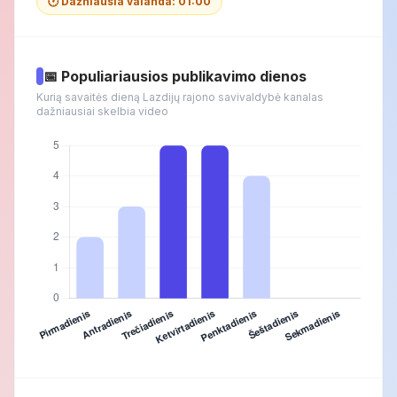
🕐 Dažniausia valanda: 01:00
📅 Populiariausios publikavimo dienos
Kurią savaitės dieną Lazdijų rajono savivaldybė kanalas
dažniausiai skelbia video