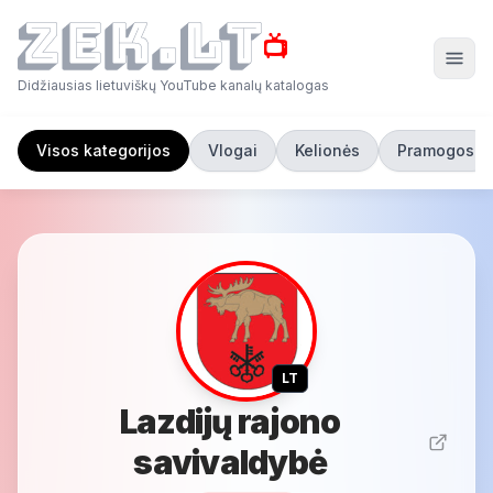
📺
Didžiausias lietuviškų YouTube kanalų katalogas
Visos kategorijos
Vlogai
Kelionės
Pramogos
LT
Lazdijų rajono
savivaldybė