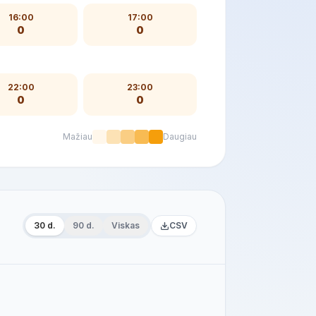
16:00
17:00
0
0
22:00
23:00
0
0
Mažiau
Daugiau
30 d.
90 d.
Viskas
CSV