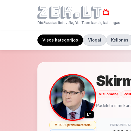
📺
Didžiausias lietuviškų YouTube kanalų katalogas
Visos kategorijos
Vlogai
Kelionės
Skir
Visuomenė
Poli
Padėkite man kurti
LT
🥇 TOP5 prenumeratoriai
PRENUMERAT