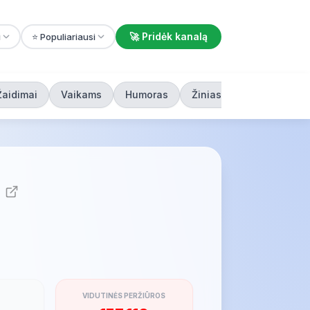
🚀 Pridėk kanalą
i
⭐ Populiariausi
Žaidimai
Vaikams
Humoras
Žiniasklaida
VIDUTINĖS PERŽIŪROS