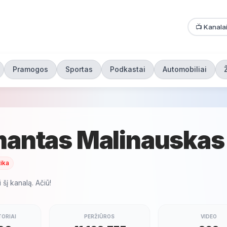
📺 Kanala
Pramogos
Sportas
Podkastai
Automobiliai
mantas Malinauskas
tika
 šį kanalą. Ačiū!
ORIAI
PERŽIŪROS
VIDEO