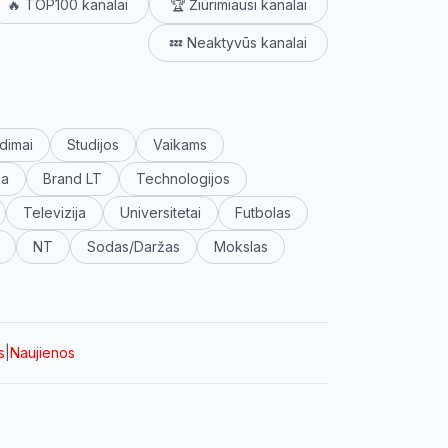
🔥 TOP100 kanalai
🏆 Žiūrimiausi kanalai
💤 Neaktyvūs kanalai
dimai
Studijos
Vaikams
ja
Brand LT
Technologijos
Televizija
Universitetai
Futbolas
NT
Sodas/Daržas
Mokslas
s
|
Naujienos