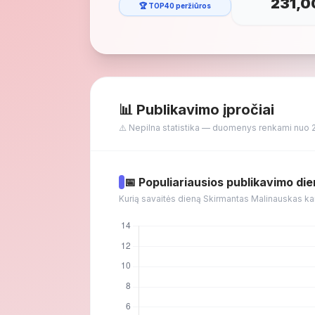
231,0
🏆 TOP40 peržiūros
📊 Publikavimo įpročiai
⚠️ Nepilna statistika — duomenys renkami nuo 
📅 Populiariausios publikavimo di
Kurią savaitės dieną Skirmantas Malinauskas ka