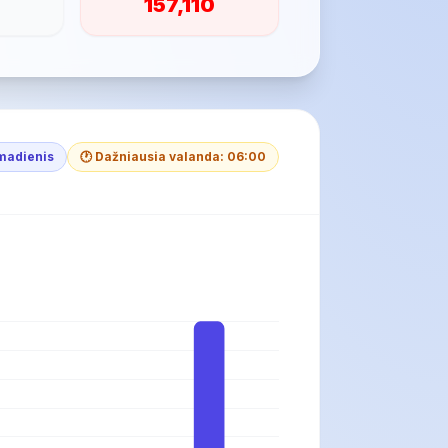
157,110
kmadienis
🕐 Dažniausia valanda: 06:00