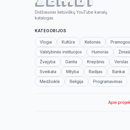
Didžiausias lietuviškų YouTube kanalų
katalogas
KATEGORIJOS
Vlogai
Kultūra
Kelionės
Pramogos
Valstybinės institucijos
Humoras
Žinias
Žvejyba
Gamta
Krepšinis
Verslas
Sveikata
Mityba
Radijas
Bankai
Medžioklė
Religija
Programavimas
Apie proje