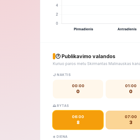
🕐 Publikavimo valandos
Kuriuo paros metu Skirmantas Malinauskas kana
🌙 NAKTIS
00:00
01:00
0
0
🌅 RYTAS
06:00
07:00
8
3
☀️ DIENA