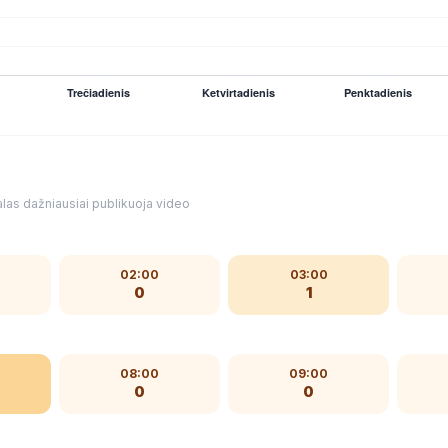
las dažniausiai publikuoja video
02:00
03:00
0
1
08:00
09:00
0
0