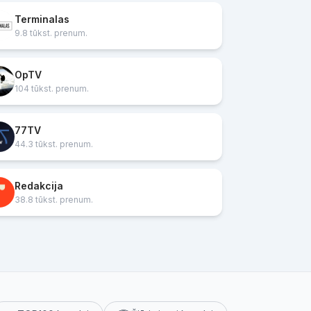
Terminalas
9.8 tūkst. prenum.
OpTV
104 tūkst. prenum.
77TV
44.3 tūkst. prenum.
Redakcija
38.8 tūkst. prenum.