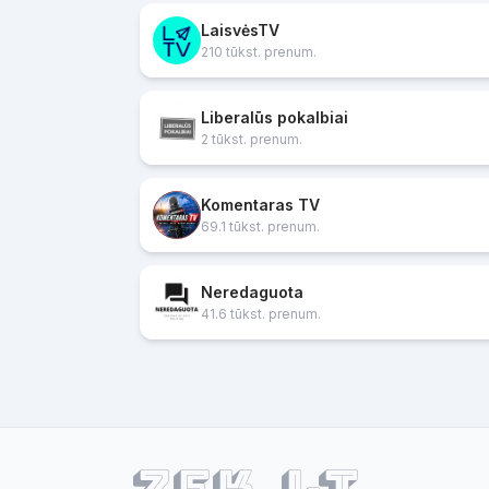
LaisvėsTV
210 tūkst. prenum.
Liberalūs pokalbiai
2 tūkst. prenum.
Komentaras TV
69.1 tūkst. prenum.
Neredaguota
41.6 tūkst. prenum.
ZEK.lt