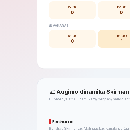
12:00
13:00
0
0
🌆 VAKARAS
18:00
19:00
0
1
📈 Augimo dinamika Skirman
Duomenys atnaujinami kartą per parą naudojan
Peržiūros
Bendras Skirmantas Malinauskas kanalo peržiūrų 