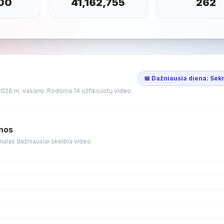
00
41,162,755
262
📅 Dažniausia diena: Se
2026 m. vasario. Rodoma 14 užfiksuotų video.
enos
nalas dažniausiai skelbia video