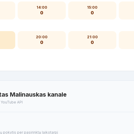
14:00
15:00
0
0
20:00
21:00
0
0
tas Malinauskas kanale
t YouTube API
pokytis per pasirinktą laikotarpį