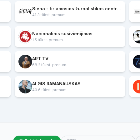
Siena - tiriamosios žurnalistikos centras
41.3 tūkst. prenum.
Nacionalinis susivienijimas
1.5 tūkst. prenum.
ART TV
68.2 tūkst. prenum.
ALGIS RAMANAUSKAS
40.6 tūkst. prenum.