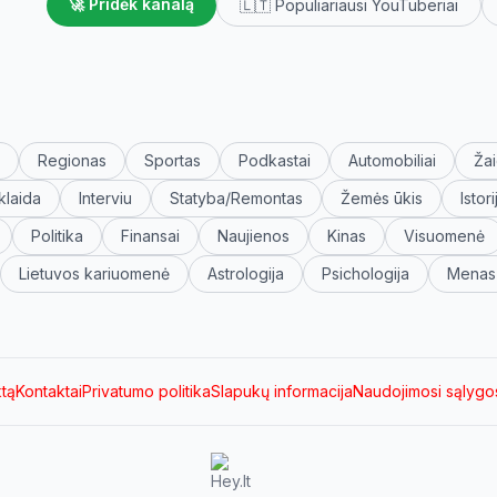
🚀 Pridėk kanalą
🇱🇹 Populiariausi YouTuberiai
Regionas
Sportas
Podkastai
Automobiliai
Žai
klaida
Interviu
Statyba/Remontas
Žemės ūkis
Istori
Politika
Finansai
Naujienos
Kinas
Visuomenė
Lietuvos kariuomenė
Astrologija
Psichologija
Menas
ktą
Kontaktai
Privatumo politika
Slapukų informacija
Naudojimosi sąlygo