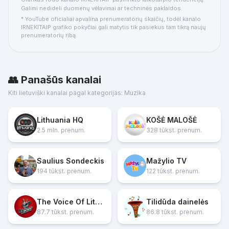
Galimi nedideli duomenų vėlavimai ar techninės paklaidos.
* YouTube oficialiai apvalina prenumeratorių skaičių, todėl kanalo
IRNEKITAIP grafiko pokyčiai gali matytis tik pasiekus tam tikrą naujų
prenumeratorių ribą.
👥 Panašūs kanalai
Kiti lietuviški kanalai pagal kategorijas: Muzika
Lithuania HQ
KOŠĖ MALOŠĖ
2.5 mln. prenum.
328 tūkst. prenum.
Saulius Sondeckis
Mažylio TV
194 tūkst. prenum.
122 tūkst. prenum.
The Voice Of Lithuania
Tilidūda dainelės
87.7 tūkst. prenum.
86.8 tūkst. prenum.