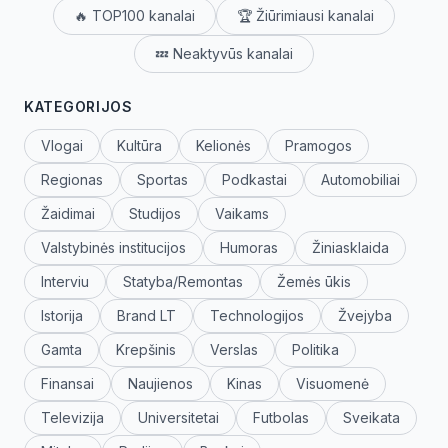
🔥 TOP100 kanalai
🏆 Žiūrimiausi kanalai
💤 Neaktyvūs kanalai
KATEGORIJOS
Vlogai
Kultūra
Kelionės
Pramogos
Regionas
Sportas
Podkastai
Automobiliai
Žaidimai
Studijos
Vaikams
Valstybinės institucijos
Humoras
Žiniasklaida
Interviu
Statyba/Remontas
Žemės ūkis
Istorija
Brand LT
Technologijos
Žvejyba
Gamta
Krepšinis
Verslas
Politika
Finansai
Naujienos
Kinas
Visuomenė
Televizija
Universitetai
Futbolas
Sveikata