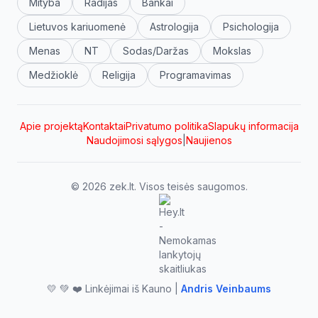
Mityba
Radijas
Bankai
Lietuvos kariuomenė
Astrologija
Psichologija
Menas
NT
Sodas/Daržas
Mokslas
Medžioklė
Religija
Programavimas
Apie projektą
Kontaktai
Privatumo politika
Slapukų informacija
Naudojimosi sąlygos
|
Naujienos
© 2026 zek.lt. Visos teisės saugomos.
💛 💚 ❤️ Linkėjimai iš Kauno |
Andris Veinbaums