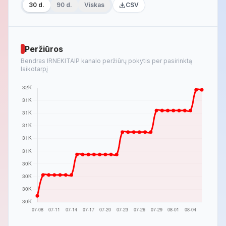
30 d.
90 d.
Viskas
CSV
Peržiūros
Bendras IRNEKITAIP kanalo peržiūrų pokytis per pasirinktą
laikotarpį