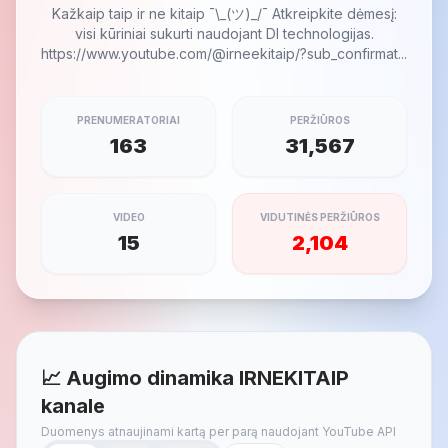
Kažkaip taip ir ne kitaip ¯\_(ツ)_/¯ Atkreipkite dėmesį:
visi kūriniai sukurti naudojant DI technologijas.
https://www.youtube.com/@irneekitaip/?sub_confirmat...
PRENUMERATORIAI
PERŽIŪROS
163
31,567
VIDEO
VIDUTINĖS PERŽIŪROS
15
2,104
📈 Augimo dinamika IRNEKITAIP
kanale
Duomenys atnaujinami kartą per parą naudojant YouTube API