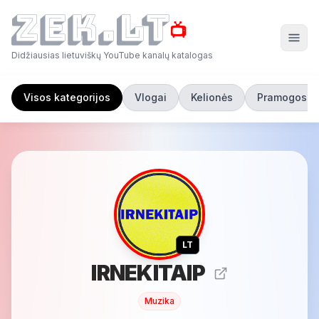
📺
Didžiausias lietuviškų YouTube kanalų katalogas
Visos kategorijos
Vlogai
Kelionės
Pramogos
LT
IRNEKITAIP
Muzika