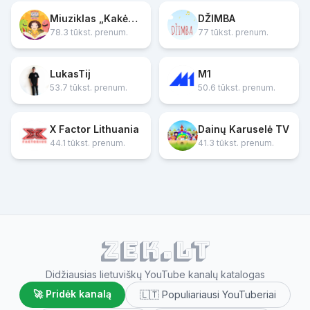
Miuziklas „Kakės Makės gimtadienis“
DŽIMBA
78.3 tūkst. prenum.
77 tūkst. prenum.
LukasTij
M1
53.7 tūkst. prenum.
50.6 tūkst. prenum.
X Factor Lithuania
Dainų Karuselė TV
44.1 tūkst. prenum.
41.3 tūkst. prenum.
ZEK.lt
Didžiausias lietuviškų YouTube kanalų katalogas
🚀 Pridėk kanalą
🇱🇹 Populiariausi YouTuberiai