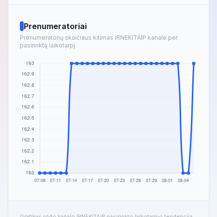
Prenumeratoriai
Prenumeratorių skaičiaus kitimas IRNEKITAIP kanale per
pasirinktą laikotarpį
Grafikas rodo kanalo IRNEKITAIP pasirinkto laikotarpio tendenciją.